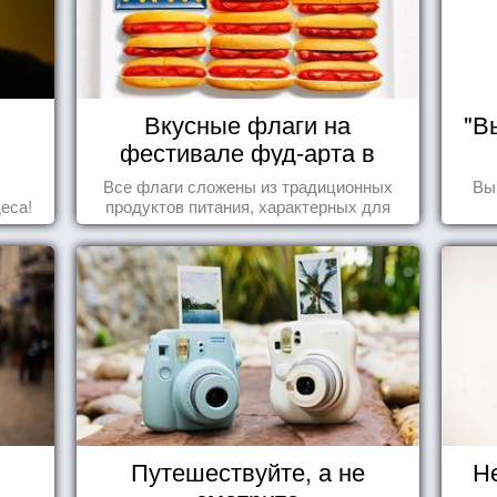
Вкусные флаги на
"В
фестивале фуд-арта в
Сиднее
Все флаги сложены из традиционных
Вы
еса!
продуктов питания, характерных для
этих стран.
Путешествуйте, а не
Н