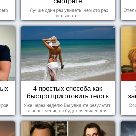
смотрите
сего
«Лучше один раз увидеть, чем сто раз
Отель
услышать»
тых
4 простых способа как
быстро приготовить тело к
за
морю
иров
Уже через неделю Вы увидите результат,
Ос
а через месяц он будет очевиден для
всех!