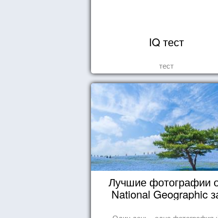
IQ тест
тест
Лучшие фотографии 
National Geographic з
октябрь 2014
Один день - одна фотография :