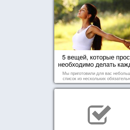
5 вещей, которые прос
необходимо делать каж
день
Мы приготовили для вас неболь
список из нескольких обязатель
вещей, которые должны стать ча
вашего дня.