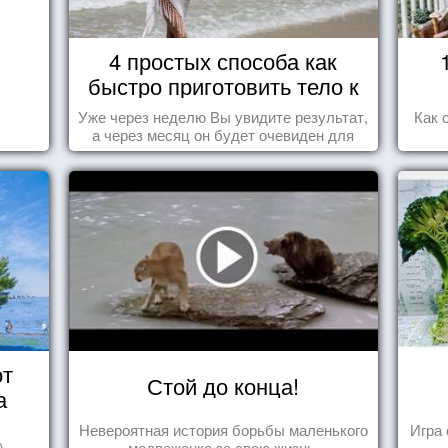
4 простых способа как
быстро приготовить тело к
морю
Уже через неделю Вы увидите результат,
Как 
а через месяц он будет очевиден для
всех!
от
Стой до конца!
а
Невероятная история борьбы маленького
Игра 
)
медвежонка за свою жизнь.