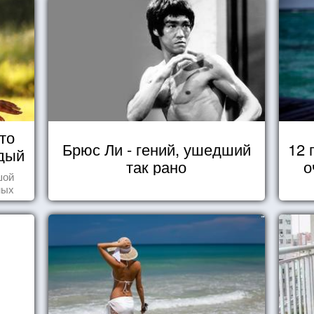
то
Брюс Ли - гений, ушедший
12 
дый
так рано
о
шой
ных
стью