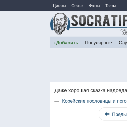
Цитаты
Статьи
Факты
Тесты
+Добавить
Популярные
Слу
Даже хорошая сказка надоеда
—
Корейские пословицы и пого
Преды