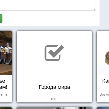
ьет
Ка
ам!
Города мира
еп в
Возмо
тест