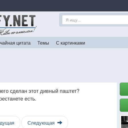
чайная цитата
Темы
С картинками
чего сделан этот дивный паштет?
рестанете есть.
дущая
Следующая