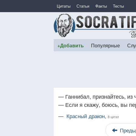
Цитаты
Статьи
Факты
Тесты
+Добавить
Популярные
Слу
— Ганнибал, признайтесь, из 
— Если я скажу, боюсь, вы пе
—
Красный дракон,
8 цитат
Преды