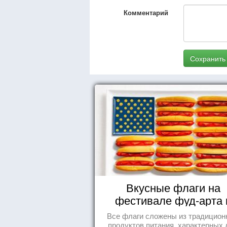
Комментарий
Сохранить
Вкусные флаги на
фестивале фуд-арта 
Сиднее
Все флаги сложены из традицио
продуктов питания, характерных 