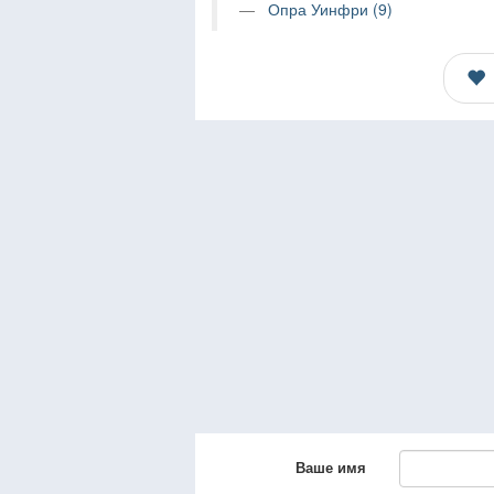
Опра Уинфри (9)
Ваше имя