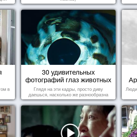
я
30 удивительных
фотографий глаз животных
Ар
том в
Глядя на эти кадры, просто диву
Люди
даешься, насколько же разнообразна
природа нашего мира!