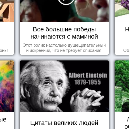
Все большие победы
Н
начинаются с маминой
колыбели
Этот ролик настолько душещипательный
знь!
и искренний, что не требует описания.
Об
ые
Цитаты великих людей
о