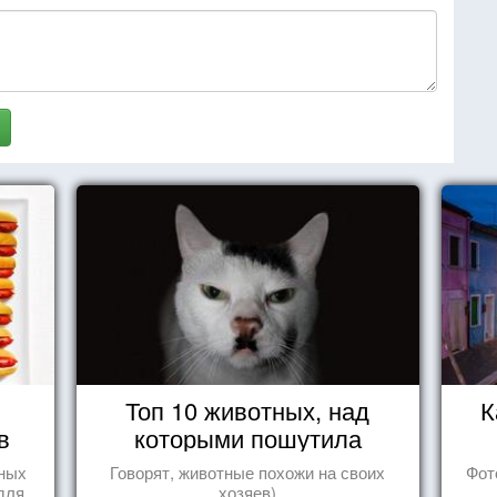
Топ 10 животных, над
К
в
которыми пошутила
природа
нных
Говорят, животные похожи на своих
Фот
для
хозяев)