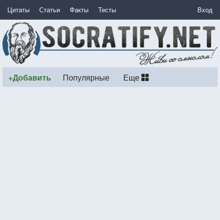
Цитаты
Статьи
Факты
Тесты
Вход
+Добавить
Популярные
Еще