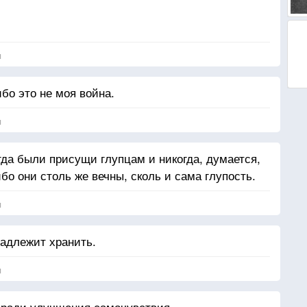
я
ибо это не моя война.
я
гда были присущи глупцам и никогда, думается,
ибо они столь же вечны, сколь и сама глупость.
я
адлежит хранить.
я
 ради улучшения самочувствия.