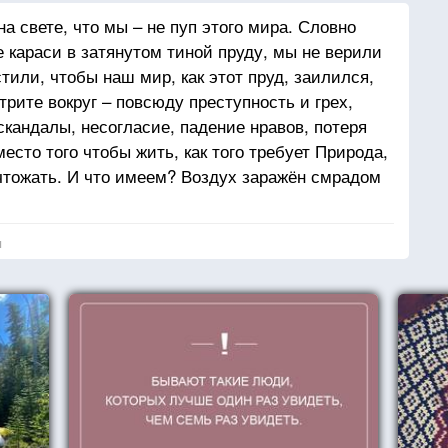
а свете, что мы – не пуп этого мира. Словно
 караси в затянутом тиной пруду, мы не верили
или, чтобы наш мир, как этот пруд, заилился,
рите вокруг – повсюду преступность и грех,
скандалы, несогласие, падение нравов, потеря
есто того чтобы жить, как того требует Природа,
чтожать. И что имеем? Воздух заражён смрадом
х изб, реки и ручьи отравлены отходами
ских, леса бездумно вырубаются
я