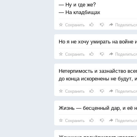
— Ну и где же?
— На кладбищах
Сохранить
Поделитьс
Но я не хочу умирать на войне 
Сохранить
Поделитьс
Нетерпимость и зазнайство все
до конца искоренены не будут, 
Сохранить
Поделитьс
Жизнь — бесценный дар, и её н
Сохранить
Поделитьс
Женщина подчёркивает красоту