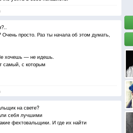
я
?..
 Очень просто. Раз ты начала об этом думать,
Не хочешь — не идешь.
от самый, с которым
р, а опыта особого нет, то в первую очередь
я
постель.
льщик на свете?
тали себя лучшими
такие фехтовальщики. И где их найти