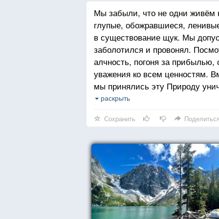
Мы забыли, что не одни живём н
глупые, обожравшиеся, ленивые
в существование щук. Мы допуст
заболотился и провонял. Посмот
алчность, погоня за прибылью, 
уважения ко всем ценностям. Вм
мы принялись эту Природу уни
железоплавильных печей, курны
раскрыть
скотобоен и кожевенных мастер
Сохранить
Поделитьс