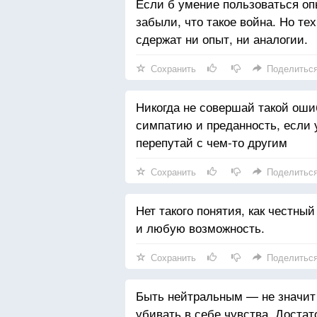
Если б умение пользоваться оп
забыли, что такое война. Но те
сдержат ни опыт, ни аналогии.
Сохранить
Поделитьс
Никогда не совершай такой ошиб
симпатию и преданность, если у
перепутай с чем-то другим
Сохранить
Поделитьс
Нет такого понятия, как честн
и любую возможность.
Сохранить
Поделитьс
Быть нейтральным — не значит
убивать в себе чувства. Достат