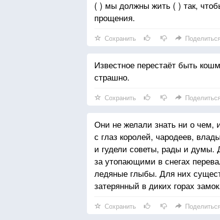
( ) мы должны жить ( ) так, что
прощения.
Сохранить
Поделитьс
Известное перестаёт быть кошм
страшно.
Сохранить
Поделитьс
Они не желали знать ни о чем, 
с глаз королей, чародеев, влад
и гудели советы, рады и думы. 
за утопающими в снегах перева
ледяные глыбы. Для них сущест
затерянный в диких горах замок
Сохранить
Поделитьс