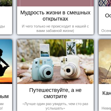
Мудрость жизни в смешных
Ос
открытках
оды
И чего только не происходит в нашей с
вами забавной жизни)
Осень
Путешествуйте, а не
Ка
чным
смотрите
ам
«Лучше один раз увидеть, чем сто раз
о!
услышать»
Неве