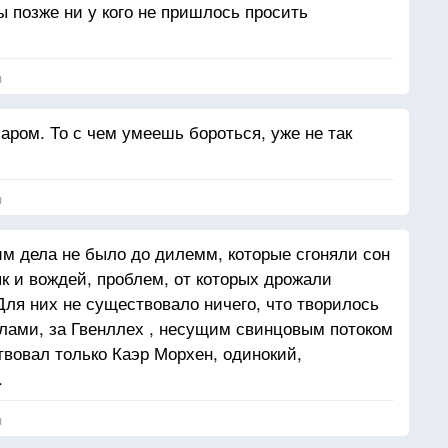
бы позже ни у кого не пришлось просить
я
аром. То с чем умеешь бороться, уже не так
я
им дела не было до дилемм, которые сгоняли сон
ык и вождей, проблем, от которых дрожали
Для них не существовало ничего, что творилось
лами, за Гвенллех , несущим свинцовым потоком
вовал только Каэр Морхен, одинокий,
.
я