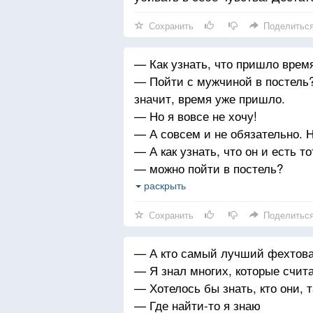
Сохранить
Поделитьс
— Как узнать, что пришло время
— Пойти с мужчиной в постель?
значит, время уже пришло.
— Но я вовсе не хочу!
— А совсем и не обязательно. 
— А как узнать, что он и есть т
— можно пойти в постель?
— Угу.
раскрыть
— Если в принципе имеется выбо
Сохранить
Поделитьс
следует оценить не мужчину, а 
— А кто самый лучший фехтова
— Я знал многих, которые счи
— Хотелось бы знать, кто они, 
— Где найти-то я знаю