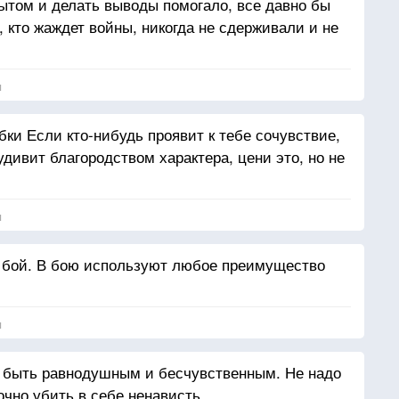
ытом и делать выводы помогало, все давно бы
х, кто жаждет войны, никогда не сдерживали и не
я
ки Если кто-нибудь проявит к тебе сочувствие,
дивит благородством характера, цени это, но не
я
ый бой. В бою используют любое преимущество
я
 быть равнодушным и бесчувственным. Не надо
очно убить в себе ненависть.