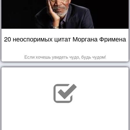
20 неоспоримых цитат Моргана Фримена
Если хочешь увидеть чудо, будь чудом!