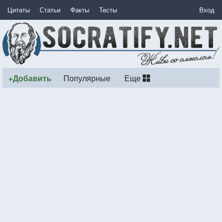
Цитаты
Статьи
Факты
Тесты
Вход
+Добавить
Популярные
Еще