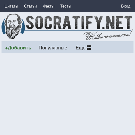
Цитаты
Статьи
Факты
Тесты
Вход
+Добавить
Популярные
Еще