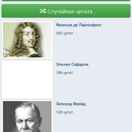
Случайная цитата
Франсуа де Ларошфуко
350 цитат
Эльчин Сафарли
196 цитат
Зигмунд Фрейд
128 цитат