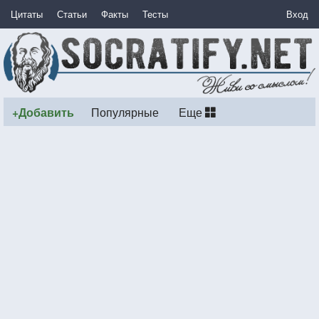
Цитаты
Статьи
Факты
Тесты
Вход
+Добавить
Популярные
Еще