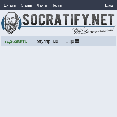
Цитаты
Статьи
Факты
Тесты
Вход
+Добавить
Популярные
Еще