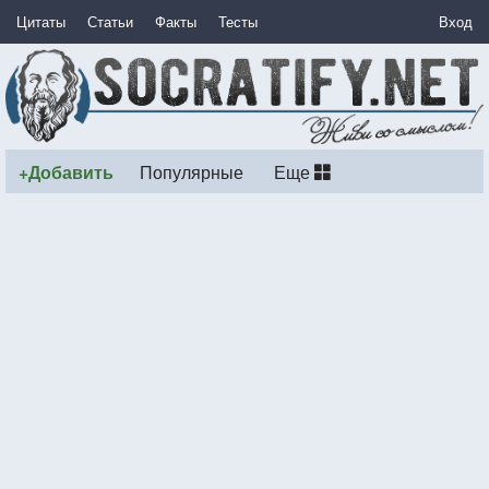
Цитаты
Статьи
Факты
Тесты
Вход
+Добавить
Популярные
Еще