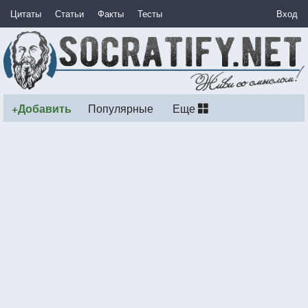
Цитаты
Статьи
Факты
Тесты
Вход
+Добавить
Популярные
Еще