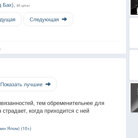
д Бах),
85 цитат
дущая
Следующая
я
Показать лучшие
ивязанностей, тем обременительнее для
 страдает, когда приходится с ней
вин Ялом) (10+)