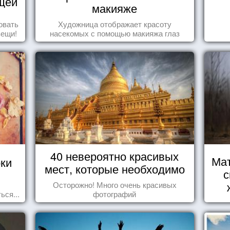
щей
макияже
овать
Художница отображает красоту
вещи!
насекомых с помощью макияжа глаз
40 невероятно красивых
Мат
оки
мест, которые необходимо
с
увидеть пока вы живы
Осторожно! Много очень красивых
ься...
фотографий