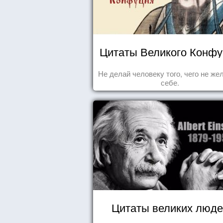
Цитаты Великого Конф
Не делай человеку того, чего не ж
себе.
Цитаты великих люде