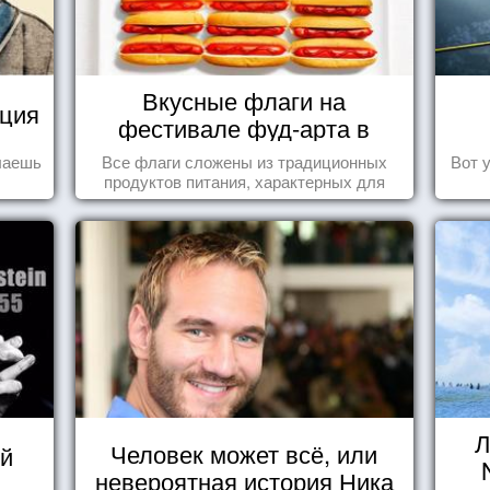
Вкусные флаги на
уция
фестивале фуд-арта в
Сиднее
елаешь
Все флаги сложены из традиционных
Вот 
продуктов питания, характерных для
этих стран.
Л
Человек может всё, или
й
невероятная история Ника