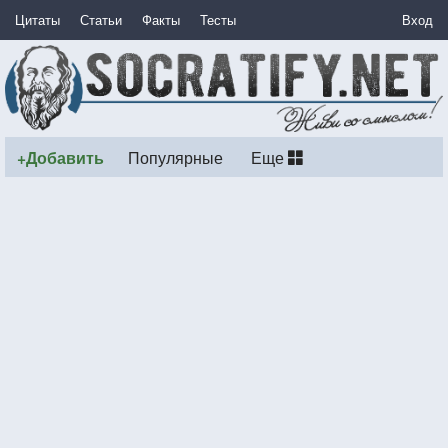
Цитаты
Статьи
Факты
Тесты
Вход
+Добавить
Популярные
Еще