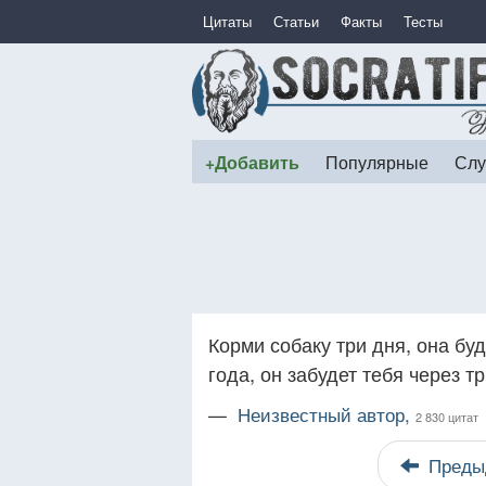
Цитаты
Статьи
Факты
Тесты
+Добавить
Популярные
Слу
Корми собаку три дня, она буд
года, он забудет тебя через тр
—
Неизвестный автор,
2 830 цитат
Преды