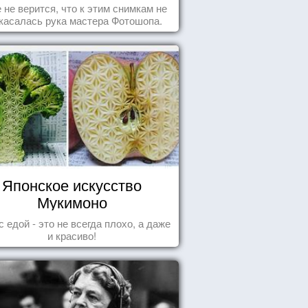
Фотошоп!
 не верится, что к этим снимкам не
касалась рука мастера Фотошопа.
Японское искусство
Мукимоно
с едой - это не всегда плохо, а даже
и красиво!