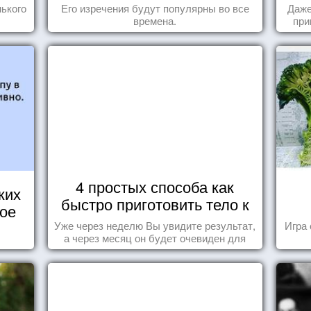
ького
Его изречения будут популярны во все
Даже
времена.
при
4 простых способа как
ких
быстро приготовить тело к
кое
морю
Уже через неделю Вы увидите результат,
Игра 
а через месяц он будет очевиден для
всех!