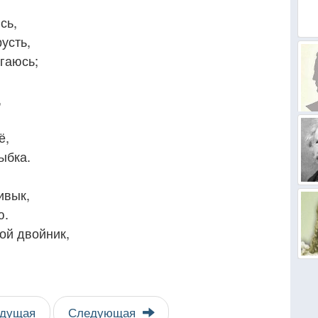
сь,
усть,
гаюсь;
,
ё,
лыбка.
ивык,
ю.
ой двойник,
дущая
Следующая