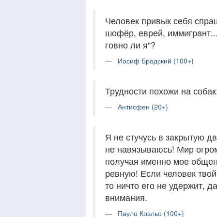
Человек привык себя спраш
шофёр, еврей, иммигрант..
говно ли я"?
Иосиф Бродский (100+)
Трудности похожи на собак:
Антисфен (20+)
Я не стучусь в закрытую д
не навязываюсь! Мир огроме
получая именно мое общен
ревную! Если человек твой -
то ничто его не удержит, д
внимания.
Пауло Коэльо (100+)