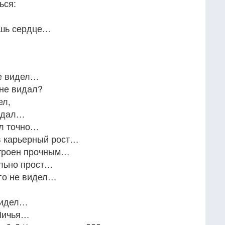
ься:
ишь сердце…
не видел…
 не видал?
ел,
жидал…
ел точно…
 в карьерный рост…
строен прочным…
ольно прост…
его не видел…
обидел…
 Ничья…