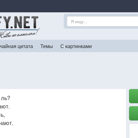
чайная цитата
Темы
С картинками
 ль?
ают.
ь,
чают.