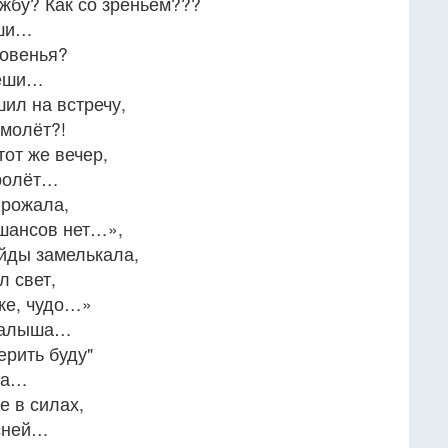
жбу? Как со зреньем???
уши…
новенья?
пеши…
шил на встречу,
амолёт?!
тот же вечер,
пролёт…
 рожала,
 шансов нет…»,
айды замелькала,
л свет,
оже, чудо…»
 малыша…
ерить буду"
ша…
не в силах,
ясней…