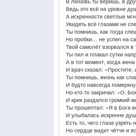
В любовь ты веришь, в дру
Ведь это всё на уровне д
А искренности светлые мг
Увидеть всё глазами не с
Ты помнишь, как тогда спе
Но пробки… не успел на с
Твой самолёт взорвался в 
Ты пил и плакал сутки на
А в тот момент, когда жена
И врач сказал: «Простите,
Ты помнишь, жизнь как сл
И будто навсегда померкну
Но кто-то закричал: «О, Б
И крик раздался громкий
Ты прошептал: «Я в Бога в
И улыбалась искренне ду
Есть то, чего глаза узреть 
Но сердце видит чётче и 