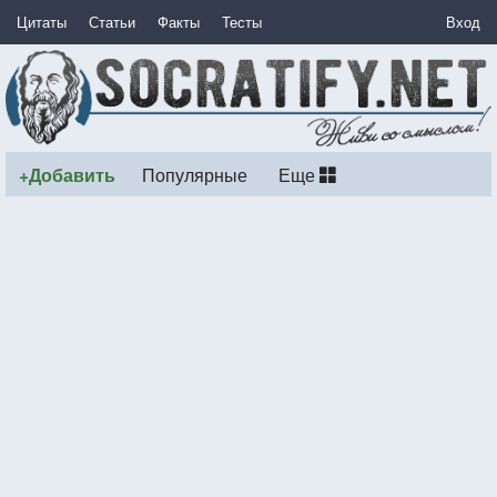
Цитаты
Статьи
Факты
Тесты
Вход
+Добавить
Популярные
Еще