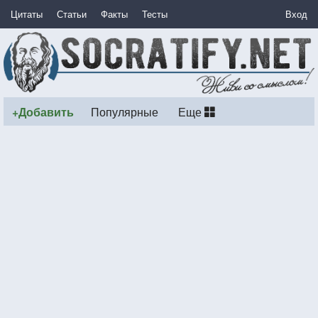
Цитаты
Статьи
Факты
Тесты
Вход
+Добавить
Популярные
Еще