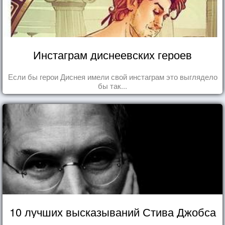
Инстаграм диснеевских героев
Если бы герои Диснея имели свой инстаграм это выглядело
бы так...
10 лучших высказываний Стива Джобса