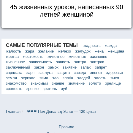
45 жизненных уроков, написанных 90
летней женщиной
САМЫЕ ПОПУЛЯРНЫЕ ТЕМЫ
жадность
жажда
жалость
жара
желание
железо
желудок
жена
женщина
жертва
жестокость
животное
животные
жизненно
жизненное
зависимость
зависть
завтра
завтрак
заключённый
закон
замок
занятие
запах
запрет
зарплата
заря
заслуга
защита
звезда
звонок
здоровье
земля
зеркало
зима
зло
злоба
злодей
злость
змея
знакомство
знакомый
знание
значение
золото
зрелище
зрелость
зрение
зритель
зуб
Главная
❤❤❤ Нил Дональд Уолш — 120 цитат
Правила