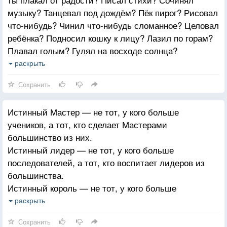
Вы — ангел в чьей-либо жизни. Единственный
музыку? Танцевал под дождём? Пёк пирог? Рисовал
вопрос состоит в том, верите ли вы в это.
что-нибудь? Чинил что-нибудь сломанное? Целовал
До некоторых людей смысл подобных бесед
ребёнка? Подносил кошку к лицу? Лазил по горам?
«доходит» сразу. Другие ну, другие немного
Плавал голым? Гулял на восходе солнца?
упрямы, и они понимают все несколько позже.
Беседовал до зари? Занимался часами любовью
раскрыть
на пляже, в лесу? Общался с природой? Искал
Сохранить
Бога? Когда последний раз ты сидел один в тишине,
путешествуя по глубинам своего существа? Когда
Истинный Мастер — не тот, у кого больше
в последний раз ты говорил «привет» своей душе?»
учеников, а тот, кто сделает Мастерами
большинство из них.
Истинный лидер — не тот, у кого больше
последователей, а тот, кто воспитает лидеров из
большинства.
Истинный король — не тот, у кого больше
подданных, а тот, кто взрастит из них королей.
раскрыть
Настоящий учитель — не тот, кто больше всех
Сохранить
знает, а тот, кто побудит к познанию остальных.