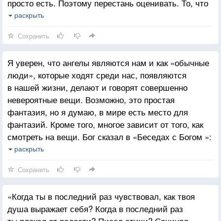
просто есть. Поэтому перестань оценивать. То, что
происходит, — это просто то, что происходит. Как
раскрыть
ты чувствуешь себя по этому поводу — это другое
Сохранить
дело.
Я уверен, что ангелы являются нам и как «обычные
люди», которые ходят среди нас, появляются
в нашей жизни, делают и говорят совершенно
невероятные вещи. Возможно, это простая
фантазия, но я думаю, в мире есть место для
фантазий. Кроме того, многое зависит от того, как
смотреть на вещи. Бог сказал в «Беседах с Богом »:
«Я никого не посылал к тебе, кроме ангелов». Это
раскрыть
означает, что каждый — ангел! Все они присланы
Сохранить
Богом, все пришли в вашу жизнь с определенной
миссией. Возможно, эта «миссия» известна лишь
«Когда ты в последний раз чувствовал, как твоя
на уровне души, но на этом уровне она известна —
душа выражает себя? Когда в последний раз
вам обоим. Удивлены? Задумайтесь над этим.
ты плакал от радости? Писал стихи? Сочинял