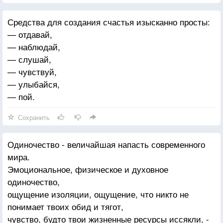
И настоящий Бог — не Тот, у Кого больше всех
Средства для создания счастья изысканно просты:
служителей, а тот, кто больше всех служит, тем
— отдавай,
самым делая Богами всех остальных.
— наблюдай,
— слушай,
— чувствуй,
— улыбайся,
— пой.
Сохранить
Одиночество - величайшая напасть современного
мира.
Эмоциональное, физическое и духовное
одиночество,
ощущение изоляции, ощущение, что никто не
понимает твоих обид и тягот,
чувство, будто твои жизненные ресурсы иссякли, -