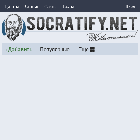
Цитаты
Статьи
Факты
Тесты
Вход
+Добавить
Популярные
Еще