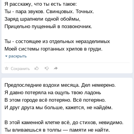
Я расскажу, что ты есть такое:
Ты опять воевал не по правилам. Не за тех.
Ты - пара звуков. Свинцовых. Точных.
Так бывает, когда по привычке бросаешь женщину,
Заряд шрапнели одной обоймы,
А она тебе, вдруг, оказалась нужнее всех.
Прицельно пущенный в позвоночник.
Ты - состоящее из отдельных неразделимых
Моей системы гортанных хрипов в груди.
Единый и верный смысл
раскрыть
В чернильной схеме.
Сохранить
Ты - траектория не возврата.
Предпоследние вздохи месяца. Дел немерено.
Укус, оставленный на предплечье.
Я давно потеряла на ощупь твою ладонь
Война, разбитая на стаккато дождя.
В этом городе всё потеряно. Всё потеряно.
Ты голос. Автоответчик,
И друг друга мы больше, кажется, не найдём.
Не отключаемый на ночь.
В этой каменной клетке всё, до стихов, невидимо.
Ты есть мазок на глади его полотен,
Ты вливаешься в толпы — памяти не найти.
Координата начала истин,