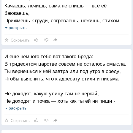
Качаешь, лечишь, сама не спишь — всё её
скалиться:
баюкаешь,
«Ты вернулась, любовь», а кто тебя, б*ядь, просил!
Прижмешь к груди, согреваешь, нежишь, стихом
агукаешь,
раскрыть
Сохранить
Таишь от сглаза, толпы, от шума большого города,
Растишь ему её, растишь, пульсом хранишь под
И еще немного тебе вот такого бреда:
воротом,
В тридесятом царстве совсем не осталось смысла.
Она растет не по дням — по вздоху и по звонкам
Ты вернешься к ней завтра или под утро в среду,
его,
Чтобы выяснить, что к адресату стихи и письма
И вот глядишь — за спиною крылья к нему
расправила
Не доходят, какую улицу там не черкай,
Не доходят и точка — хоть как ты ей ни пиши -
А он посмотрит и не узнает. Уйдёт — как выстрелит
Почтальон, как обычно, печатает на конвертах:
раскрыть
Твоя любовь для него — чужая. И в этом истина.
«Адресат переехал. Надолго. В чужую жизнь.»
Сохранить
Адресат переехал. И делать здесь больше нечего.