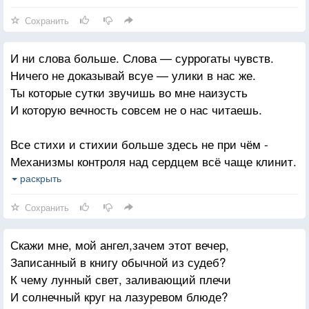
Сохранить
И ни слова больше. Слова — суррогаты чувств.
Ничего не доказывай всуе — улики в нас же.
Ты которые сутки звучишь во мне наизусть
И которую вечность совсем не о нас читаешь.
Все стихи и стихии больше здесь не при чём -
Механизмы контроля над сердцем всё чаще клинит.
И когда ты вернешься — подставлю тебе плечо,
раскрыть
потому что уже разучилась считать ножи в нём.
Сохранить
Скажи мне, мой ангел,зачем этот вечер,
Записанный в книгу обычной из судеб?
К чему лунный свет, заливающий плечи
И солнечный круг на лазуревом блюде?