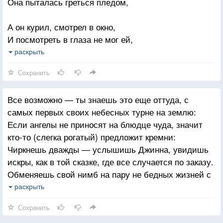
Она пыталась греться пледом,
И ровными взглядами, где ничего от наших,
А он курил, смотрел в окно,
Умевших когда — то каяться и сжигать
И посмотреть в глаза не мог ей,
Мы станем мудрее и может быть, веком старше,
Когда-то женщине родной,
раскрыть
Поймем, что когда — то нам было, кого терять.
Теперь — чужой и одинокой,
Сохранить
К которой он пришел, как гость,
Все возможно — ты знаешь это еще оттуда, с
Пришел со стуком, без ключей, и,
самых первых своих небесных турне на землю:
Как камнем бросил "не срослось",
Если ангелы не приносят на блюдце чуда, значит
"Я ухожу", "прошу прощенья",
кто-то (слегка рогатый) предложит кремни:
Чиркнешь дважды — услышишь Джинна, увидишь
Так получилось, ты пойми, ведь,
искры, как в той сказке, где все случается по заказу.
знаешь, сердцу не прикажешь,
Обменяешь свой нимб на пару не бедных жизней с
Он говорил и говорил
послесловием: «Она хотела всего и сразу».
раскрыть
И по душе водил, как сажей,
Все проходит — ты точно помнишь, еще из детства,
Сохранить
только это совсем не скоро (а вдруг не правда)
Как саблей по вискам рубил,