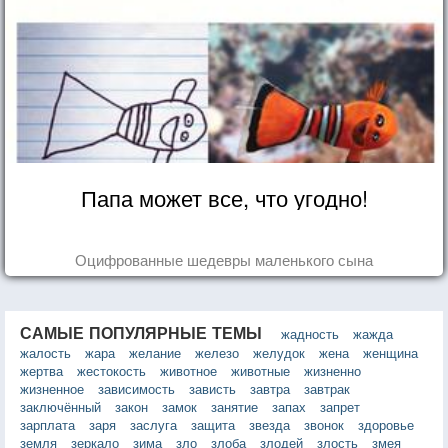
Папа может все, что угодно!
Оцифрованные шедевры маленького сына
САМЫЕ ПОПУЛЯРНЫЕ ТЕМЫ
жадность
жажда
жалость
жара
желание
железо
желудок
жена
женщина
жертва
жестокость
животное
животные
жизненно
жизненное
зависимость
зависть
завтра
завтрак
заключённый
закон
замок
занятие
запах
запрет
зарплата
заря
заслуга
защита
звезда
звонок
здоровье
земля
зеркало
зима
зло
злоба
злодей
злость
змея