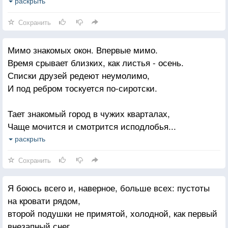
Я почему-то хочу напевать тебе
раскрыть
Что-нибудь тихое. Голосом снов и трав,
Сохранить
Родом из детства, где правда - набор из слов
Мимо знакомых окон. Впервые мимо.
Прямо в глаза и ни буквы - ножом в груди,
Время срывает близких, как листья - осень.
В то наше детство, где сложно понять любовь,
Списки друзей редеют неумолимо,
Но очень просто крикнуть "не уходи".
И под ребром тоскуется по-сиротски.
Мы вырастаем быстро и каждый час
Тает знакомый город в чужих кварталах,
Кто-то срезает доброе за спиной.
Чаще мочится и смотрится исподлобья...
Я почему-то хочу говорить о нас.
Нас остается мало. Предельно мало
раскрыть
Только проклятая взрослость кричит "отбой".
С каждым знакомым именем на надгробьях.
Сохранить
Я боюсь всего и, наверное, больше всех: пустоты
на кровати рядом,
второй подушки не примятой, холодной, как первый
внезапный снег,