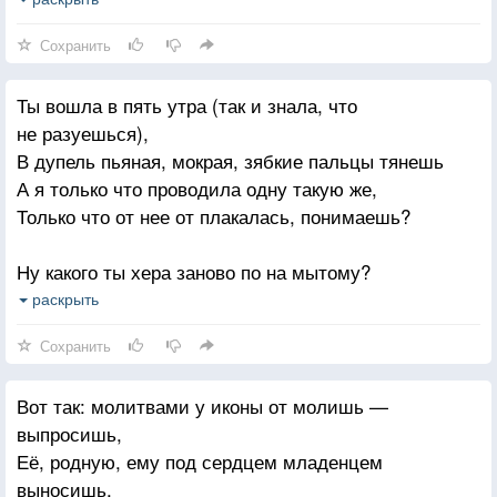
По твоим следам утекает жизнь.
Сохранить
Ты вошла в пять утра (так и знала, что
не разуешься),
В дупель пьяная, мокрая, зябкие пальцы тянешь
А я только что проводила одну такую же,
Только что от нее от плакалась, понимаешь?
Ну какого ты хера заново по на мытому?
Я закрылась тремя ключами — тебе всё без толку,
раскрыть
Припираешься без звонка, и по сердцу — битами
Сохранить
Ты — то вечная, да. А меня — то лечить ведь
некому.
Вот так: молитвами у иконы от молишь —
выпросишь,
У меня без тебя что ни день — то круиз на задницу,
Её, родную, ему под сердцем младенцем
Я и так на плаву, как кирпич, из последних сил
выносишь,
Но теперь вот опять ставить чайник и нежно