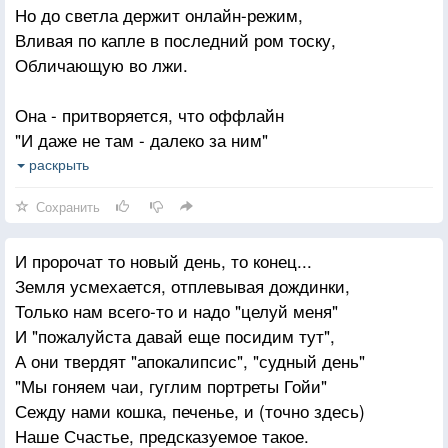
Но до светла держит онлайн-режим,
А по ночам так хочется к тебе, так зло и честно
Вливая по капле в последний ром тоску,
хочется к тебе,
Обличающую во лжи.
Что рвутся швы над вырезанным детством.
Она - притворяется, что оффлайн
"И даже не там - далеко за ним"
И учится в небе сжигать слова,
раскрыть
Её уличающие в любви.
Сохранить
И пророчат то новый день, то конец...
Земля усмехается, отплевывая дождинки,
Только нам всего-то и надо "целуй меня"
И "пожалуйста давай еще посидим тут",
А они твердят "апокалипсис", "судный день"
"Мы гоняем чаи, гуглим портреты Гойи"
Сежду нами кошка, печенье, и (точно здесь)
Наше Счастье, предсказуемое такое.