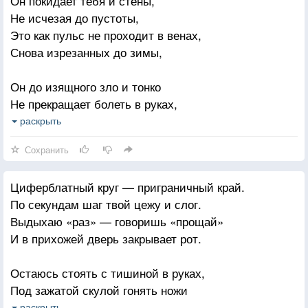
Он покидает тебя и стены,
Не исчезая до пустоты,
Это как пульс не проходит в венах,
Снова изрезанных до зимы,
Он до изящного зло и тонко
Не прекращает болеть в руках,
А ты продолжаешь от ломки
раскрыть
К ломке ждать новой дозы его звонка.
Сохранить
Девочка, выпей и успокойся.
Циферблатный круг — приграничный край.
Как ни старайся — придется жить.
По секундам шаг твой цежу и слог.
Есть у любимых такое свойство:
Выдыхаю «раз» — говоришь «прощай»
Не выведение из души.
И в прихожей дверь закрывает рот.
Остаюсь стоять с тишиной в руках,
Под зажатой скулой гонять ножи
Часовым, поставленным видеть как
раскрыть