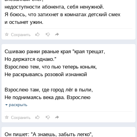
недоступности абонента, себя ненужной.
Я боюсь, что затихнет в комнатах детский смех
и остынет ужин.
Сохранить
Сшиваю ранки рваные края "края трещат,
Но держатся однако."
Взрослею тем, что пью теперь коньяк,
Не раскрываясь розовой изнанкой
Взрослею там, где город лёг в пыли,
Не поднимаясь века два. Взрослею
В его рассветной спёкшейся крови.
раскрыть
Купаюсь в ней. Отчаянней и злее
Сохранить
Шагаю в такт с толпой больших людей,
Он пишет: "А знаешь, забыть легко",
На ровный темп подкручивая сердце.