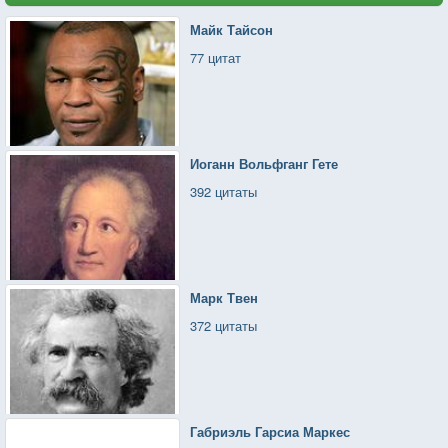
пьяных ведут подмышки к ближайшей лавке.
Майк Тайсон
Ты знаешь, вот если б к любви выдавали справки,
77 цитат
я точно была бы самой из всех больной.
Иоганн Вольфганг Гете
392 цитаты
Марк Твен
372 цитаты
Габриэль Гарсиа Маркес