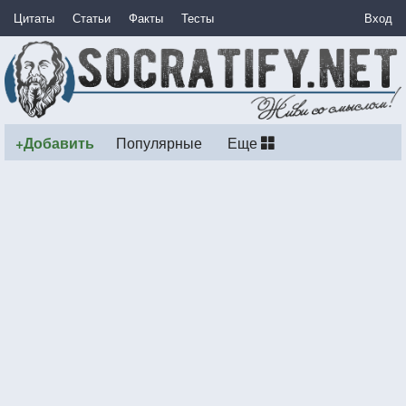
Цитаты
Статьи
Факты
Тесты
Вход
+Добавить
Популярные
Еще