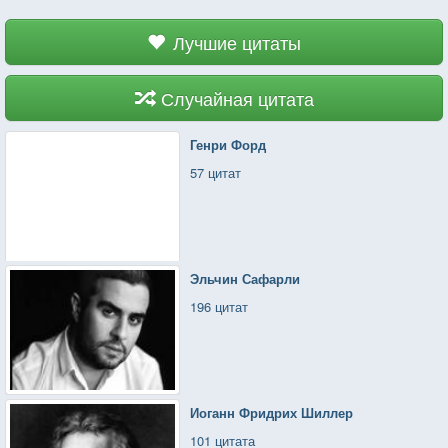
Лучшие цитаты
Случайная цитата
Генри Форд
57 цитат
Эльчин Сафарли
196 цитат
Иоганн Фридрих Шиллер
101 цитата