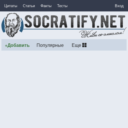
Цитаты
Статьи
Факты
Тесты
Вход
+Добавить
Популярные
Еще