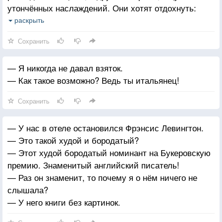
утончённых наслаждений. Они хотят отдохнуть:
купить одежду, ювелирные украшения.
раскрыть
Единственное, что объединяет мужчин и женщин —
Сохранить
все они не хотят вторжения в личную жизнь.
— Я никогда не давал взяток.
— Как такое возможно? Ведь ты итальянец!
Сохранить
— У нас в отеле остановился Фрэнсис Левингтон.
— Это такой худой и бородатый?
— Этот худой бородатый номинант на Букеровскую
премию. Знаменитый английский писатель!
— Раз он знаменит, то почему я о нём ничего не
слышала?
— У него книги без картинок.