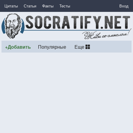
Цитаты
Статьи
Факты
Тесты
Вход
+Добавить
Популярные
Еще