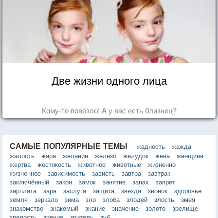
Две жизни одного лица
Кому-то повезло! А у вас есть близнец?
САМЫЕ ПОПУЛЯРНЫЕ ТЕМЫ
жадность
жажда
жалость
жара
желание
железо
желудок
жена
женщина
жертва
жестокость
животное
животные
жизненно
жизненное
зависимость
зависть
завтра
завтрак
заключённый
закон
замок
занятие
запах
запрет
зарплата
заря
заслуга
защита
звезда
звонок
здоровье
земля
зеркало
зима
зло
злоба
злодей
злость
змея
знакомство
знакомый
знание
значение
золото
зрелище
зрелость
зрение
зритель
зуб