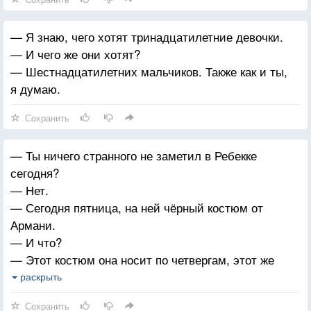
— Я знаю, чего хотят тринадцатилетние девочки.
— И чего же они хотят?
— Шестнадцатилетних мальчиков. Также как и ты,
я думаю.
Сохранить
— Ты ничего странного не заметил в Ребекке
сегодня?
— Нет.
— Сегодня пятница, на ней чёрный костюм от
Армани.
— И что?
— Этот костюм она носит по четвергам, этот же
костюм на ней был и вчера.
раскрыть
— Мне кажется, это подмечают только геи.
Сохранить