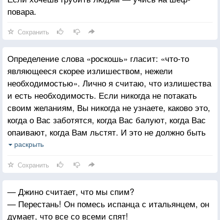
повара.
Сохранить
Определение слова «роскошь» гласит: «что-то
являющееся скорее излишеством, нежели
необходимостью». Лично я считаю, что излишества
и есть необходимость. Если никогда не потакать
своим желаниям, Вы никогда не узнаете, каково это,
когда о Вас заботятся, когда Вас балуют, когда Вас
опаивают, когда Вам льстят. И это не должно быть
привилегией только богатых. Кто бы Вы ни были,
раскрыть
всегда должна быть возможность расслабиться
Сохранить
и дать кому-то другому заняться делом. Вы в долгу
перед самими собой!
— Джино считает, что мы спим?
— Перестань! Он помесь испанца с итальянцем, он
думает, что все со всеми спят!