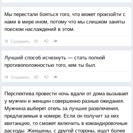
— Нет. Наблюдательность занимает 90% работы
консьержа. А если такая женщина как Ребекка два
Мы перестали бояться того, что может произойти с
дня подряд надевает одно и тоже, что-то не так!
нами в мире ином, потому что мы слишком заняты
поиском наслаждений в этом.
Сохранить
Лучший способ исчезнуть — стать полной
противоположностью того, кем ты был.
Сохранить
Перспектива провести ночь вдали от дома вызывает
у мужчин и женщин совершенно разные ожидания.
Мужчина выберет отель за лучшие развлечения,
предлагаемые в номере. Если он получит за них
квитанцию, то сможет включить в командировочные
расходы. Женщины, с другой стороны, ищут более