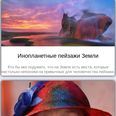
Инопланетные пейзажи Земли
Кто бы мог подумать, что на Земле есть места, которые
настолько непохожи на привычные для человечества пейзажи,
что кажутся и вовсе инопланетными!