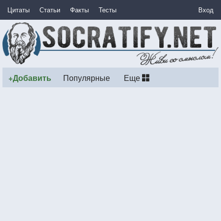
Цитаты
Статьи
Факты
Тесты
Вход
+Добавить
Популярные
Еще