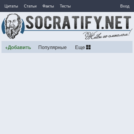
Цитаты
Статьи
Факты
Тесты
Вход
+Добавить
Популярные
Еще