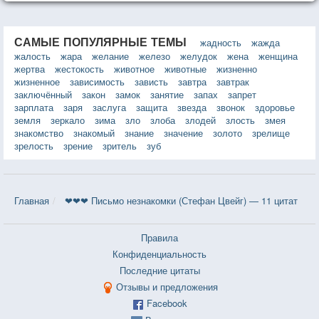
САМЫЕ ПОПУЛЯРНЫЕ ТЕМЫ
жадность
жажда
жалость
жара
желание
железо
желудок
жена
женщина
жертва
жестокость
животное
животные
жизненно
жизненное
зависимость
зависть
завтра
завтрак
заключённый
закон
замок
занятие
запах
запрет
зарплата
заря
заслуга
защита
звезда
звонок
здоровье
земля
зеркало
зима
зло
злоба
злодей
злость
змея
знакомство
знакомый
знание
значение
золото
зрелище
зрелость
зрение
зритель
зуб
Главная
❤❤❤ Письмо незнакомки (Стефан Цвейг) — 11 цитат
Правила
Конфиденциальность
Последние цитаты
Отзывы и предложения
Facebook