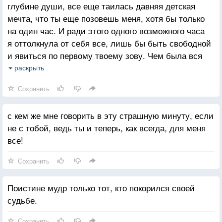
глубине души, все еще таилась давняя детская
мечта, что ты еще позовешь меня, хотя бы только
на один час. И ради этого одного возможного часа
я оттолкнула от себя все, лишь бы быть свободной
и явиться по первому твоему зову. Чем была вся
моя жизнь с самого пробуждения от детства, как не
раскрыть
ожиданием, ожиданием твоей прихоти!
Сохранить
с кем же мне говорить в эту страшную минуту, если
не с тобой, ведь ты и теперь, как всегда, для меня
все!
Сохранить
Поистине мудр только тот, кто покорился своей
судьбе.
Сохранить