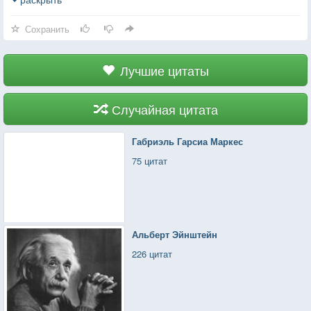
счастья, как десять лет назад, опять со всей силой
Сохранить
почувствовала твою неповторимую двойственность
высокую одухотворенность в любовной страсти,
когда то покорившую меня, полуребенка.
Лучшие цитаты
Случайная цитата
Габриэль Гарсиа Маркес
75 цитат
Альберт Эйнштейн
226 цитат