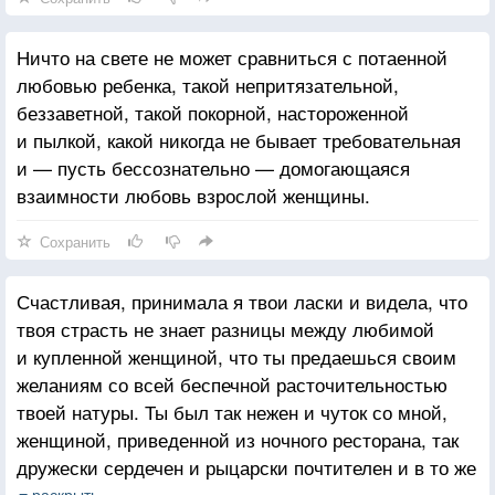
Ничто на свете не может сравниться с потаенной
любовью ребенка, такой непритязательной,
беззаветной, такой покорной, настороженной
и пылкой, какой никогда не бывает требовательная
и — пусть бессознательно — домогающаяся
взаимности любовь взрослой женщины.
Сохранить
Счастливая, принимала я твои ласки и видела, что
твоя страсть не знает разницы между любимой
и купленной женщиной, что ты предаешься своим
желаниям со всей беспечной расточительностью
твоей натуры. Ты был так нежен и чуток со мной,
женщиной, приведенной из ночного ресторана, так
дружески сердечен и рыцарски почтителен и в то же
время так страстен в наслаждении, что я, пьянея от
раскрыть