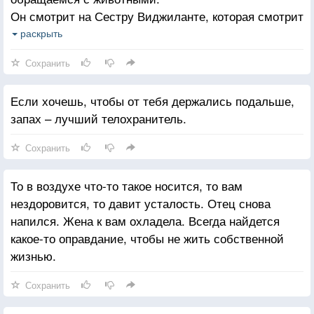
Он смотрит на Сестру Виджиланте, которая смотрит
на часы у себя на руке.
раскрыть
В мире, где права человека ценятся, как никогда за
Сохранить
всю историю В мире, где общий уровень жизни
достиг наивысшей отметки в культурной традиции,
Если хочешь, чтобы от тебя держались подальше,
где каждый несет ответственность за свою жизнь –
запах – лучший телохранитель.
здесь, говорит Недостающее Звено, животные
быстро становятся последними настоящими
Сохранить
жертвами. Единственными рабами и добычей.
– Животные, – говорит Недостающее Звено, – это
То в воздухе что-то такое носится, то вам
наше мерило для определения человека.
нездоровится, то давит усталость. Отец снова
Если не станет животных, не будет уже никакой
напился. Жена к вам охладела. Всегда найдется
человечности.
какое-то оправдание, чтобы не жить собственной
В мире, где есть только люди, люди не будут
жизнью.
значить вообще ничего
Сохранить