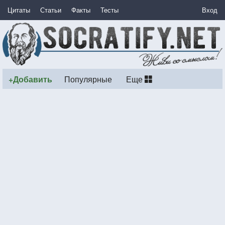
Цитаты
Статьи
Факты
Тесты
Вход
+Добавить
Популярные
Еще