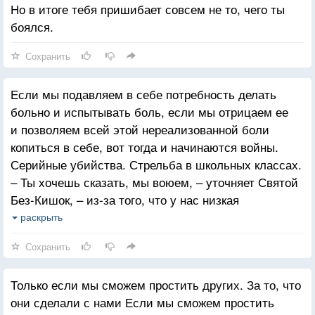
Но в итоге тебя пришибает совсем не то, чего ты
боялся.
Сохранить
Если мы подавляем в себе потребность делать
больно и испытывать боль, если мы отрицаем ее
и позволяем всей этой нереализованной боли
копиться в себе, вот тогда и начинаются войны.
Серийные убийства. Стрельба в школьных классах.
– Ты хочешь сказать, мы воюем, – уточняет Святой
Без-Кишок, – из-за того, что у нас низкая
сопротивляемость к скуке?
раскрыть
И Недостающее Звено говорит:
Сохранить
– Мы воюем из-за того, что отрицаем эту низкую
сопротивляемость.
Только если мы сможем простить других. За то, что
они сделали с нами Если мы сможем простить