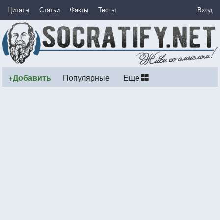
Цитаты
Статьи
Факты
Тесты
Вход
+Добавить
Популярные
Еще