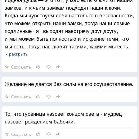
замков, и к чьим замкам подходят наши ключи.
Когда мы чувствуем себя настолько в безопасности,
что можем открыть наши замки, тогда наши самые
подлинные «я» выходят навстречу друг другу,
и мы можем быть полностью и искренне теми, кто
мы есть. Тогда нас любят такими, какими мы есть,
а не такими, какими мы стараемся быть. Каждый
раскрыть
открывает лучшие стороны другого. И невзирая
Сохранить
на все то, что заставляет нас страдать, с этим
человеком мы чувствуем благополучие как в раю.
Желание не дается без силы на его осуществление.
Родная душа — это тот, кто разделяет наши
глубочайшие устремления, избранное нами
Сохранить
направление движения. Если мы вдвоем подобно
воздушным шарикам движемся вверх, очень велика
То, что гусеница назовет концом света - мудрец
вероятность того, что мы нашли друг в друге
назовет рождением бабочки.
нужного человека. Родная душа — это тот,
благодаря кому вы начинаете жить подлинной
Сохранить