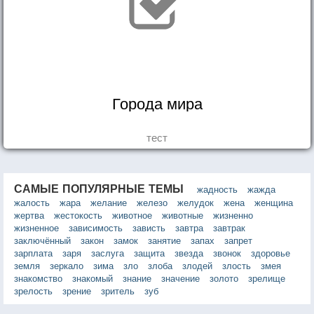
Города мира
тест
САМЫЕ ПОПУЛЯРНЫЕ ТЕМЫ
жадность
жажда
жалость
жара
желание
железо
желудок
жена
женщина
жертва
жестокость
животное
животные
жизненно
жизненное
зависимость
зависть
завтра
завтрак
заключённый
закон
замок
занятие
запах
запрет
зарплата
заря
заслуга
защита
звезда
звонок
здоровье
земля
зеркало
зима
зло
злоба
злодей
злость
змея
знакомство
знакомый
знание
значение
золото
зрелище
зрелость
зрение
зритель
зуб