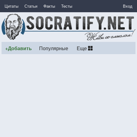
Цитаты
Статьи
Факты
Тесты
Вход
+Добавить
Популярные
Еще