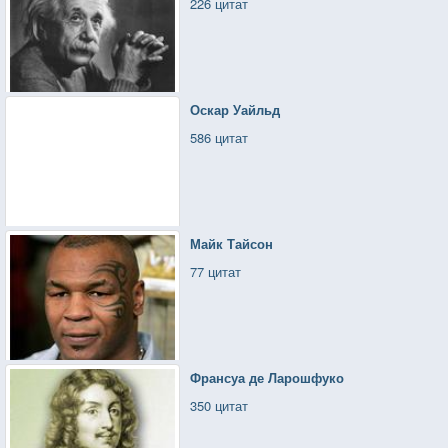
226 цитат
Оскар Уайльд
586 цитат
Майк Тайсон
77 цитат
Франсуа де Ларошфуко
350 цитат