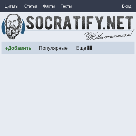
Цитаты
Статьи
Факты
Тесты
Вход
+Добавить
Популярные
Еще