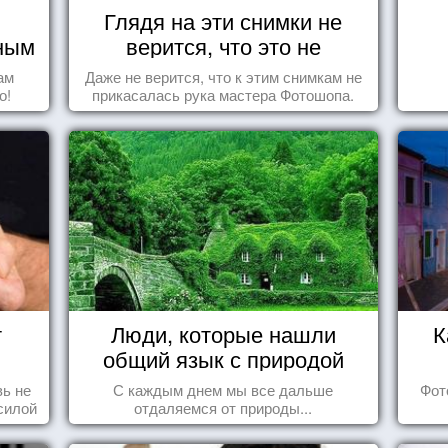
Глядя на эти снимки не
чным
верится, что это не
Фотошоп!
ам
Даже не верится, что к этим снимкам не
о!
прикасалась рука мастера Фотошопа.
т
Люди, которые нашли
К
общий язык с природой
ь не
С каждым днем мы все дальше
Фот
силой
отдаляемся от природы...
м ...