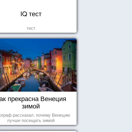
IQ тест
тест
ак прекрасна Венеция
зимой
ограф рассказал, почему Венецию
лучше посещать зимой