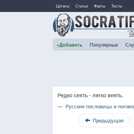
Цитаты
Статьи
Факты
Тесты
+Добавить
Популярные
Слу
Редко сеять - легко веять.
—
Русские пословицы и погово
Предыдущая