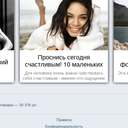
Проснись сегодня
ший
счастливым! 10 маленьких
фо
радостей настоящего
Для человека очень важно чувствовать
Эта 
Счастья
себя счастливым - именно это ощущение
дарит позитивные эмоции и превращает
каждый день в маленький праздник.
говорки — 35 376 шт.
Правила
Конфиденциальность