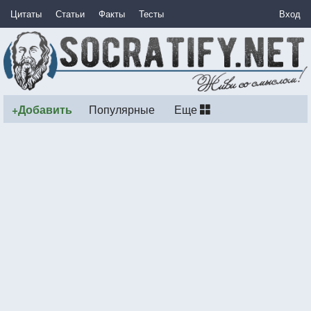
Цитаты
Статьи
Факты
Тесты
Вход
+Добавить
Популярные
Еще