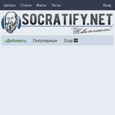
Цитаты
Статьи
Факты
Тесты
Вход
+Добавить
Популярные
Еще