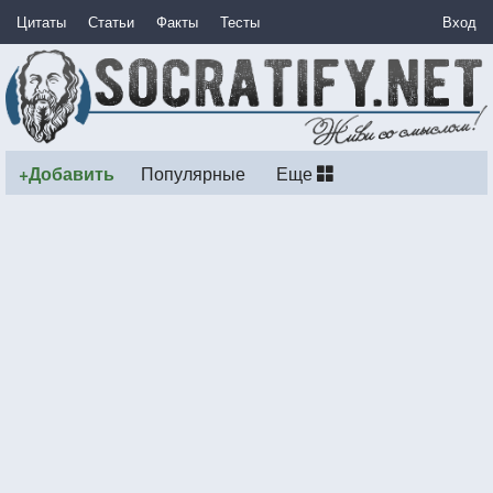
Цитаты
Статьи
Факты
Тесты
Вход
+Добавить
Популярные
Еще