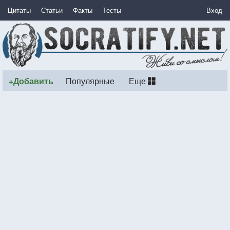
Цитаты
Статьи
Факты
Тесты
Вход
+Добавить
Популярные
Еще