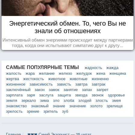
Энергетический обмен. То, чего Вы не
знали об отношениях
Интенсивный обмен энергиями происходит между партнерами
тогда, когда они испытывают симпатию друг к другу...
САМЫЕ ПОПУЛЯРНЫЕ ТЕМЫ
жадность
жажда
жалость
жара
желание
железо
желудок
жена
женщина
жертва
жестокость
животное
животные
жизненно
жизненное
зависимость
зависть
завтра
завтрак
заключённый
закон
замок
занятие
запах
запрет
зарплата
заря
заслуга
защита
звезда
звонок
здоровье
земля
зеркало
зима
зло
злоба
злодей
злость
змея
знакомство
знакомый
знание
значение
золото
зрелище
зрелость
зрение
зритель
зуб
Главная
❤❤❤ Синий Экзорцист — 25 цитат