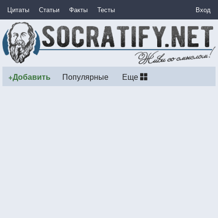
Цитаты
Статьи
Факты
Тесты
Вход
+Добавить
Популярные
Еще