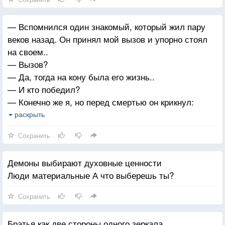
— Вспомнился один знакомый, который жил пару
веков назад. Он принял мой вызов и упорно стоял
на своем..
— Вызов?
— Да, тогда на кону была его жизнь..
— И кто победил?
— Конечно же я, но перед смертью он крикнул:
«Остановись, мгновенье! Ты прекрасно! ». Наконец-
раскрыть
то я понял, что он имел в виду.
Сохранить
Демоны выбирают духовные ценности
Люди материальные А что выберешь ты?
Сохранить
Братья как две стороны одного зеркала.