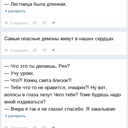
— Лестница была длинная.
— А кровь из носа?
раскрыть
— Я упал на обалденную сексапильную красотку
Сохранить
— Что?! Рин, живо отведи меня к ней!
Cамые опасные демоны живут в наших сердцах
Сохранить
— Что это ты делаешь, Рин?
— Учу уроки.
— Что?! Конец света близок?!
— Тебе что-то не нравится, очкарик?! Ну вот,
волосы в глаза лезут Чего тебе? Тоже будешь надо
мной издеваться?
— Вчера я так и не сказал спасибо. Я закалываю
этим волосы, когда учусь ночью, могу одолжить.
раскрыть
— Конец света близок?!
Сохранить