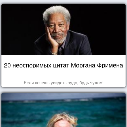
20 неоспоримых цитат Моргана Фримена
Если хочешь увидеть чудо, будь чудом!