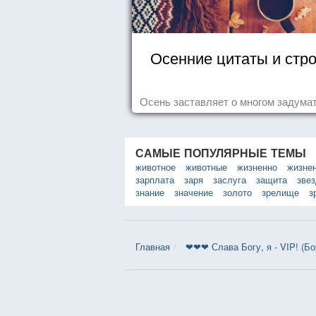
Осенние цитаты и стр
Осень заставляет о многом задумат
САМЫЕ ПОПУЛЯРНЫЕ ТЕМЫ
животное
животные
жизненно
жизне
зарплата
заря
заслуга
защита
зве
знание
значение
золото
зрелище
з
Главная
❤❤❤ Слава Богу, я - VIP! (Б