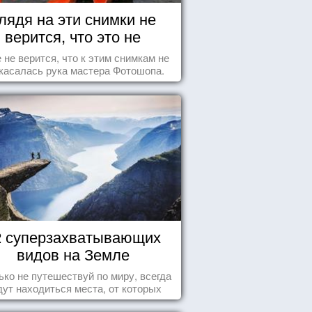
лядя на эти снимки не
верится, что это не
Фотошоп!
 не верится, что к этим снимкам не
касалась рука мастера Фотошопа.
2 суперзахватывающих
видов на Земле
ько не путешествуй по миру, всегда
дут находиться места, от которых
хватывает дух и кружится голова...