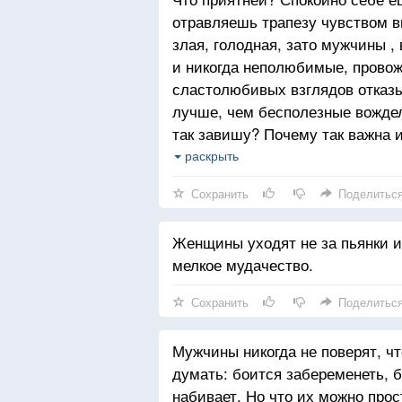
отравляешь трапезу чувством в
злая, голодная, зато мужчины 
и никогда неполюбимые, провож
сластолюбивых взглядов отказы
лучше, чем бесполезные вождел
так завишу? Почему так важна и
«Раскормленная корова», — и о
раскрыть
почему же мне так обидно? Не 
Сохранить
Поделитьс
мужчин и так зависит от их оце
не хочу, но они меня должны хо
Женщины уходят не за пьянки и 
вещь : если они меня хотят, мнё
мелкое мудачество.
Да еще и на халяву. Есть подоз
в подкорке из-за жажды любви. 
Сохранить
Поделитьс
Мужчины никогда не поверят, что
думать: боится забеременеть, б
набивает. Но что их можно прост