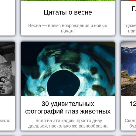
Г
Цитаты о весне
Весна — время возрождения и новых
Даже
начал!
при
30 удивительных
1
фотографий глаз животных
 мало
Глядя на эти кадры, просто диву
Скол
даешься, насколько же разнообразна
бу
природа нашего мира!
пере