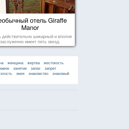
еобычный отель Giraffe
Manor
 действительно шикарный и вполне
заслуженно имеет пять звезд.
на
женщина
жертва
жестокость
замок
занятие
запах
запрет
злость
змея
знакомство
знакомый