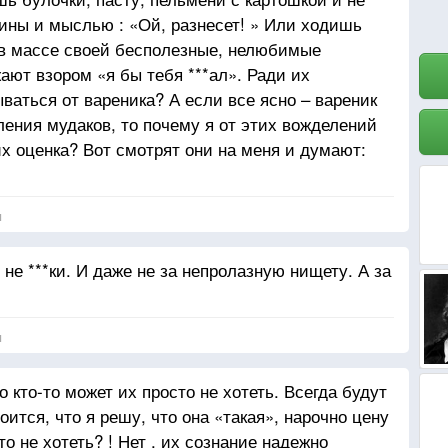
ины и мыслью : «Ой, разнесет! » Или ходишь
, в массе своей бесполезные, нелюбимые
ают взором «я бы тебя ***ал». Ради их
ваться от вареника? А если все ясно – вареник
ения мудаков, то почему я от этих вожделений
х оценка? Вот смотрят они на меня и думают:
т одной этой мысли все внутри обрывается. Но
дружить с мужским принципом, не уважать
я
нок Они не нужны, но нравиться им нужно. Я их
теть непременно. И еще какая-то непонятная
не ***ки. И даже не за непролазную нищету. А за
 опять обидно – вот , всем им только бы ***аться
рение, что все эти мысли появляются глубоко
Зацепить, а вдруг полюбят? Мало кто способен.
я
 кто-то может их просто не хотеть. Всегда будут
оится, что я решу, что она «такая», нарочно цену
о не хотеть? ! Нет , их сознание надежно