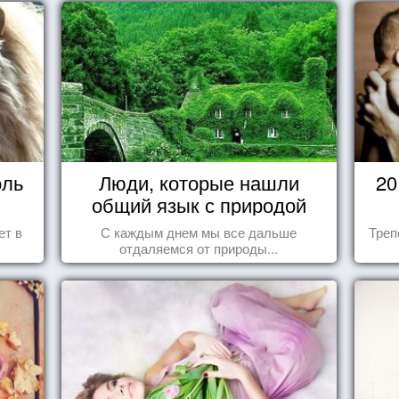
оль
Люди, которые нашли
20
общий язык с природой
ет в
С каждым днем мы все дальше
Треп
отдаляемся от природы...