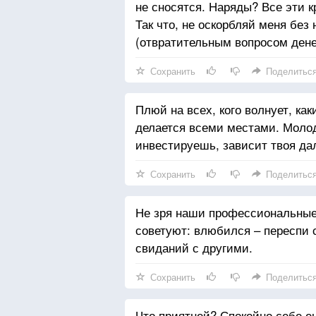
не сносятся. Наряды? Все эти 
Так что, не оскорбляй меня без
(отвратительным вопросом денег
Сохранить
Поделитьс
Плюй на всех, кого волнует, к
делается всеми местами. Молодос
инвестируешь, зависит твоя да
Сохранить
Поделитьс
Не зря наши профессиональные
советуют: влюбился – переспи 
свиданий с другими.
Сохранить
Поделитьс
Что приятней? Спокойно себе еш