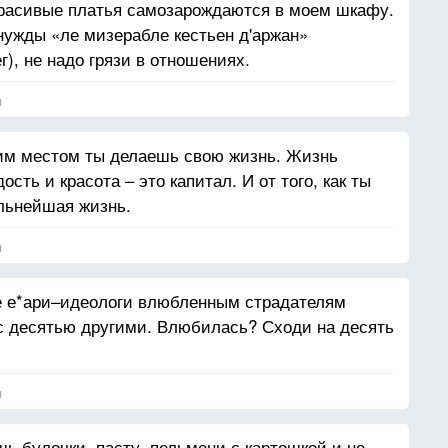
красивые платья самозарождаются в моем шкафу.
 нужды «ле мизерабле кестьен д'аржан»
), не надо грязи в отношениях.
я
аким местом ты делаешь свою жизнь. Жизнь
ть и красота – это капитал. И от того, как ты
льнейшая жизнь.
я
 е*ари–идеологи влюбленным страдателям
с десятью другими. Влюбилась? Сходи на десять
я
ь булочки, пасту, пельмени с картошкой и не