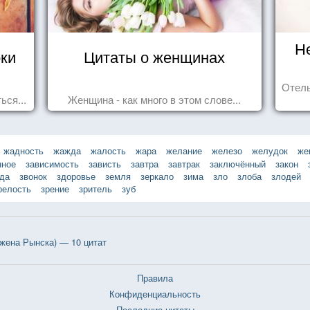
Н
оки
Цитаты о женщинах
Отель
ься...
Женщина - как много в этом слове...
жадность
жажда
жалость
жара
желание
железо
желудок
же
нное
зависимость
зависть
завтра
завтрак
заключённый
закон
зда
звонок
здоровье
земля
зеркало
зима
зло
злоба
злодей
релость
зрение
зритель
зуб
ожена Рынска) — 10 цитат
Правила
Конфиденциальность
Последние цитаты