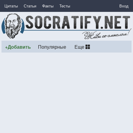
Цитаты
Статьи
Факты
Тесты
Вход
+Добавить
Популярные
Еще