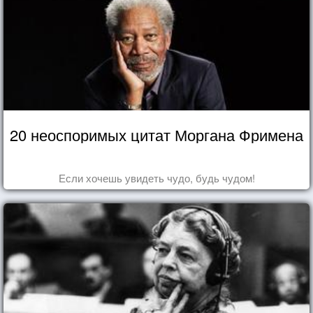
20 неоспоримых цитат Моргана Фримена
Если хочешь увидеть чудо, будь чудом!