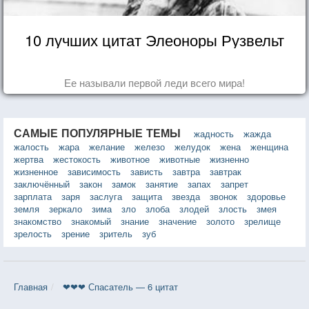
10 лучших цитат Элеоноры Рузвельт
Ее называли первой леди всего мира!
САМЫЕ ПОПУЛЯРНЫЕ ТЕМЫ
жадность
жажда
жалость
жара
желание
железо
желудок
жена
женщина
жертва
жестокость
животное
животные
жизненно
жизненное
зависимость
зависть
завтра
завтрак
заключённый
закон
замок
занятие
запах
запрет
зарплата
заря
заслуга
защита
звезда
звонок
здоровье
земля
зеркало
зима
зло
злоба
злодей
злость
змея
знакомство
знакомый
знание
значение
золото
зрелище
зрелость
зрение
зритель
зуб
Главная
❤❤❤ Спасатель — 6 цитат