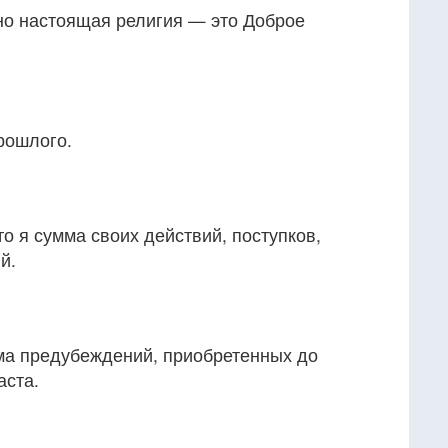
ьно настоящая религия — это Доброе
рошлого.
то я сумма своих действий, поступков,
й.
ма предубеждений, приобретенных до
аста.