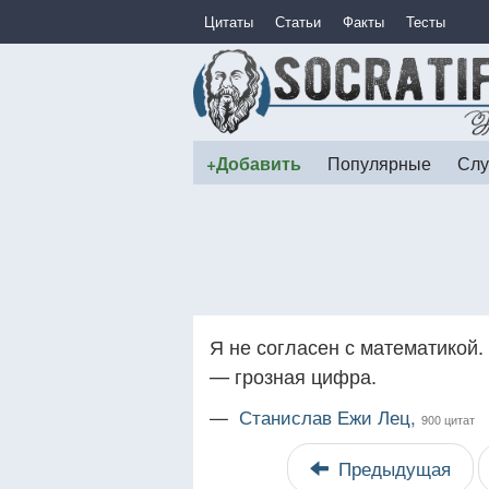
Цитаты
Статьи
Факты
Тесты
+Добавить
Популярные
Слу
Я не согласен с математикой.
— грозная цифра.
—
Станислав Ежи Лец,
900 цитат
Предыдущая