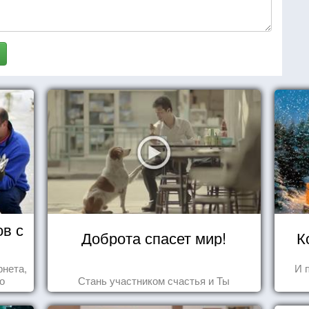
ов с
Доброта спасет мир!
К
рнета,
И 
о
Стань участником счастья и Ты
ся,