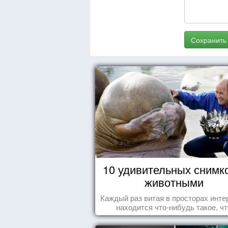
Сохранить
10 удивительных снимк
животными
Каждый раз витая в просторах инте
находится что-нибудь такое, чт
заставляет улыбнуться, удивить
восхититься...