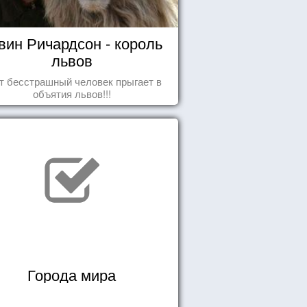
вин Ричардсон - король
львов
т бесстрашный человек прыгает в
объятия львов!!!
Города мира