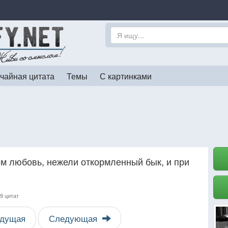
чайная цитата
Темы
С картинками
ём любовь, нежели откормленный бык, и при
9 цитат
дущая
Следующая