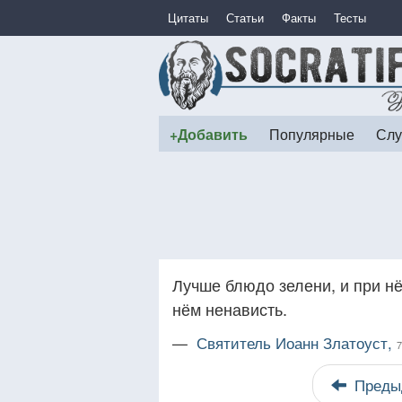
Цитаты
Статьи
Факты
Тесты
+Добавить
Популярные
Слу
Лучше блюдо зелени, и при н
нём ненависть.
—
Святитель Иоанн Златоуст,
7
Преды