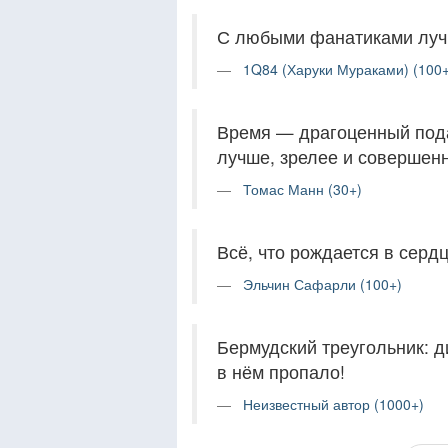
С любыми фанатиками лучш
1Q84 (Харуки Мураками) (100+
Время — драгоценный подар
лучше, зрелее и совершен
Томас Манн (30+)
Всё, что рождается в сердц
Эльчин Сафарли (100+)
Бермудский треугольник: ди
в нём пропало!
Неизвестный автор (1000+)