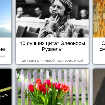
10 лучших цитат Элеоноры
С
ие
Рузвельт
см
тине
Ее называли первой леди всего мира!