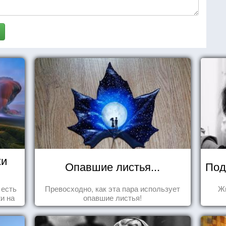
жи
Опавшие листья...
Под
 есть
Превосходно, как эта пара использует
Жи
и на
опавшие листья!
ажи,
ми!