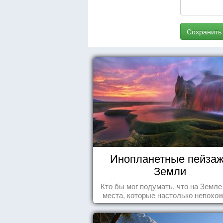
Сохранить
Инопланетные пейза
Земли
Кто бы мог подумать, что на Земле
места, которые настолько непохож
привычные для человечества пейз
что кажутся и вовсе инопланетны