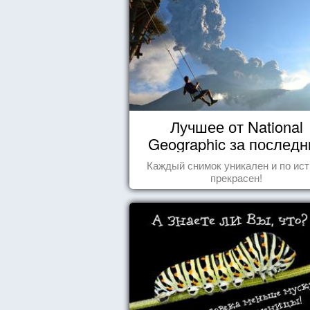
Лучшее от National
Geographic за последн
пару лет
Каждый снимок уникален и по ис
прекрасен!