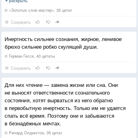
путешествие, о котором давно мечтал, выучить еще
раскрыть
один язык, прочитать ту книгу, купить это
© «Золотых слов мастер», 35 цитат
украшение, провести ночь в отеле с мировой
Сохранить
славой. Не учинить насилие над самим собой.
Инертность сильнее сознания, жирное, ленивое
брюхо сильнее робко скулящей души.
© Герман Гессе, 43 цитаты
Сохранить
Для них чтение — замена жизни или сна. Они
не выносят ответственности сознательного
состояния, хотят вырваться из него обратно
в первобытную инертность. Только им не удается
спать всё время. Поэтому они и забываются
в безнадёжных мечтах.
© Ричард Олдингтон, 35 цитат