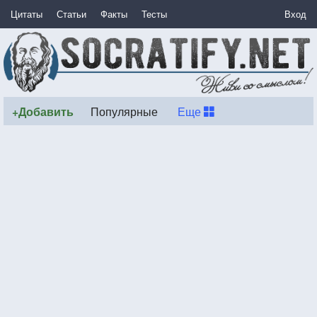
Цитаты
Статьи
Факты
Тесты
Вход
+Добавить
Популярные
Еще