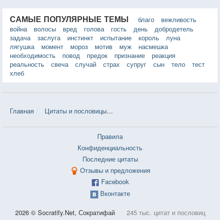
САМЫЕ ПОПУЛЯРНЫЕ ТЕМЫ
благо
вежливость
война
волосы
вред
голова
гость
день
добродетель
задача
заслуга
инстинкт
испытание
король
луна
лягушка
момент
мороз
мотив
муж
насмешка
необходимость
повод
предок
признание
реакция
реальность
свеча
случай
страх
супруг
сын
тело
тест
хлеб
Главная
Цитаты и пословицы
Цитаты в теме «Инертность» — 3 
Правила
Конфиденциальность
Последние цитаты
Отзывы и предложения
Facebook
Вконтакте
2026 © Socratify.Net, Сократифай
245 тыс. цитат и пословиц