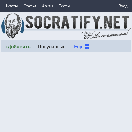
Цитаты
Статьи
Факты
Тесты
Вход
+Добавить
Популярные
Еще