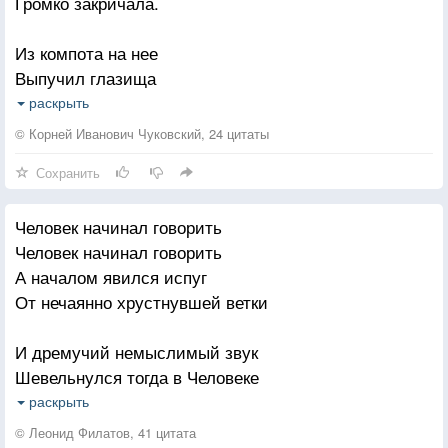
Громко закричала.
Но это всё должно случиться.
Из компота на нее
Выпучил глазища
Ой-ой-ой, какой большой
раскрыть
Белый червячище!
© Корней Иванович Чуковский, 24 цитаты
Сохранить
Кривоносый и в очках,
Смотрит зло и строго:
Человек начинал говорить
Кушай Нина, в червяках
Человек начинал говорить
Витаминов много!
А началом явился испуг
От нечаянно хрустнувшей ветки
И дремучий немыслимый звук
Шевельнулся тогда в Человеке
Человек начинал говорить!
раскрыть
И, не в силах бороться с искусом,
© Леонид Филатов, 41 цитата