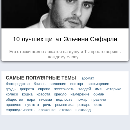
10 лучших цитат Эльчина Сафарли
Его строки нежно ложатся на душу и Ты просто веришь
каждому слову...
САМЫЕ ПОПУЛЯРНЫЕ ТЕМЫ
аромат
благородство
боязнь
волнение
восторг
восхищение
грудь
доброта
европа
жестокость
злодей
имя
истерика
колесо
кошка
красота
кресло
намерение
обман
общество
пара
письма
подлость
пожар
правило
прошлое
пустота
речь
романтика
рыцарь
секс
справедливость
сражение
стекло
шоколад