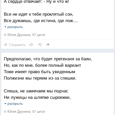
А сердце отвечает: - Ну и что ж!
Он притих, и разгладил чело,
И до боли почувствовал снова
Все не идет к тебе проклятый сон,
Все думаешь, где истина, где лож....
То мгновение, после чего
Ты говоришь: - Не так уж он умен!
Станет страшно за первое слово.
раскрыть
А сердце отвечает: - Ну и что ж!
© Юлия Друнина, 57 цитат
Сохранить
Тогда в тебе рождается испуг.
Все рушится, все падает из рук
Предполагаю, что будет претензия за баян,
И говоришь ты сердцу: - Пропадешь!
Но, как по мне, более полный вариант
А сердце отвечает: - Ну и что ж!
Тоже имеет право быть увиденным
Полжизни мы теряем из-за спешки.
Спеша, не замечаем мы подчас
Ни лужицы на шляпке сыроежки,
Ни боли в глубине любимых глаз
раскрыть
И лишь, как говорится, на закате,
© Юлия Друнина, 57 цитат