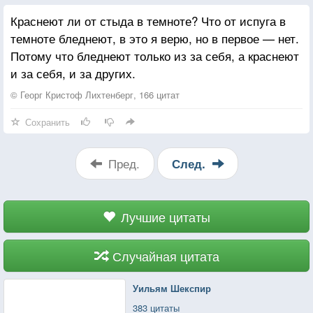
Испуг и горе сердце нежат,
Краснеют ли от стыда в темноте? Что от испуга в
Лишь мелодичность ухо режет,
темноте бледнеют, в это я верю, но в первое — нет.
Лишь подлость — благородства знак,
Потому что бледнеют только из за себя, а краснеют
и за себя, и за других.
Одни безумцы мыслят здраво
Но лишь влюбленный — не дурак.
© Георг Кристоф Лихтенберг, 166 цитат
Сохранить
Пред.
След.
Лучшие цитаты
Случайная цитата
Уильям Шекспир
383 цитаты