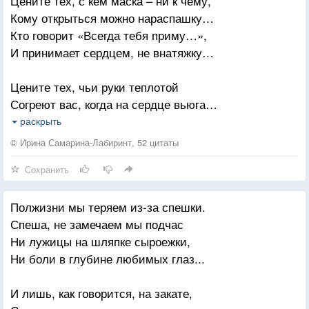
Цените тех, с кем маска – ни к чему,
Кому открыться можно нараспашку…
Кто говорит «Всегда тебя приму…»,
И принимает сердцем, не внатяжку…
Цените тех, чьи руки теплотой
Согреют вас, когда на сердце вьюга…
Кто дорог вам душевной красотой,
раскрыть
Кто смотрит на проблемы без испуга…
© Ирина Самарина-Лабиринт, 52 цитаты
Сохранить
Цените тех, кто вас не проклинал,
Когда в беде другие осуждали…
Полжизни мы теряем из-за спешки.
Кто тихо руку помощи подал,
Спеша, не замечаем мы подчас
Пока другие громко обещали…
Ни лужицы на шляпке сыроежки,
Ни боли в глубине любимых глаз...
Цените тех, кто вам на боль в ответ
Достойно промолчал не злобным взглядом…
И лишь, как говорится, на закате,
И тех, в ком никогда притворства нет…