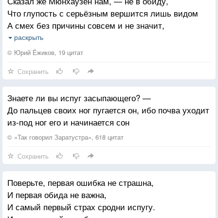
Сказал же Мюнхаузен нам, — не в обиду,
Что глупость с серьёзным вершится лишь видом
А смех без причины совсем и не значит,
О чём ты подумал, о чём все судачат.
раскрыть
К чему пересудов серьёзных участие,
© Юрий Ёжиков, 19 цитат
Как будто у вас нет причины для счастья.
Сохранить
Знаете ли вы испуг засыпающего? —
До пальцев своих ног пугается он, ибо почва уходит
из-под ног его и начинается сон
© «Так говорил Заратустра», 618 цитат
Сохранить
Поверьте, первая ошибка не страшна,
И первая обида не важна,
И самый первый страх сродни испугу.