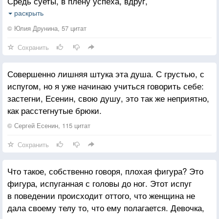
Средь суеты, в плену успеха, вдруг,
Забудьте тех, кого ценить не надо…
Тебя безжалостно за горло схватит
раскрыть
Холодными ручищами испуг:
Мы все бываем в чём-то не правы…
© Юлия Друнина, 57 цитат
У всех была и радость и тревога…
Сохранить
Жил на бегу, за призраком в погоне,
Пусть ценят вас, как цените и вы
В сетях забот и неотложных дел...
Людей, что в вашу жизнь пришли от Бога…
Совершенно лишняя штука эта душа. С грустью, с
А может главное - и проворонил...
испугом, но я уже начинаю учиться говорить себе:
А может главное - и проглядел...
застегни, Есенин, свою душу, это так же неприятно,
как расстегнутые брюки.
© Сергей Есенин, 115 цитат
Сохранить
Что такое, собственно говоря, плохая фигура? Это
фигура, испуганная с головы до ног. Этот испуг
в поведении происходит оттого, что женщина не
дала своему телу то, что ему полагается. Девочка,