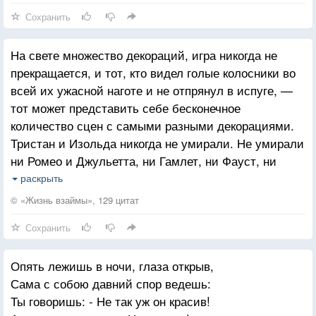
Сохранить
Обнаружил великую прыть
В овладении этим искусством.
На свете множество декораций, игра никогда не
Он придумывал тысячи тем,
прекращается, и тот, кто видел голые колосники во
Упиваясь минутным реваншем.
всей их ужасной наготе и не отпрянул в испуге, —
тот может представить себе бесконечное
Говори-и-ть! А о чем и зачем —
количество сцен с самыми разными декорациями.
Человеку казалось не важным.
Тристан и Изольда никогда не умирали. Не умирали
Он смолкал по ночам, но и тут,
ни Ромео и Джульетта, ни Гамлет, ни Фауст, ни
Что ни утро в поту просыпаясь,
первая бабочка, ни последний реквием». Она
раскрыть
поняла, что ничто не погибает, всё лишь
Он пугался безмолвных минут
© «Жизнь взаймы», 129 цитат
испытывает ряд превращений.
И ничем не заполненных пауз.
Сохранить
Но однажды случилась беда
Он влюбился и смолк в восхищении
Опять лежишь в ночи, глаза открыв,
Сама с собою давний спор ведешь:
И к нему снизошла немота
Ты говоришь: - Не так уж он красив!
И свершила обряд очищения