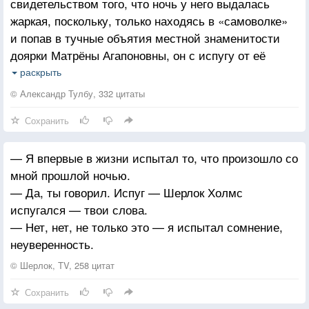
свидетельством того, что ночь у него выдалась
Молва лишь фарсом дорожит.
На солнце или дождь, что утром лил
жаркая, поскольку, только находясь в «самоволке»
И улыбнись всему и всем, — поверь не сложно!
и попав в тучные объятия местной знаменитости
Оценка истинная — в лести,
Пока не поздно и на это хватит сил
доярки Матрёны Агапоновны, он с испугу от её
Богат деньгами лишь бедняк,
обширных телесов, мог напялить её сапожки,
В одном обмане сущность чести,
раскрыть
которые известны всей роте, и прямиком в часть.
И лишь влюбленный — не дурак.
© Александр Тулбу, 332 цитаты
Сохранить
Лишь преступления не презренны,
Блаженство лишь среди хлопот,
— Я впервые в жизни испытал то, что произошло со
Одни ничтожества священны,
мной прошлой ночью.
Прекрасен лишь фальшивый плод.
— Да, ты говорил. Испуг — Шерлок Холмс
испугался — твои слова.
Лишь мерзость славится по праву,
— Нет, нет, не только это — я испытал сомнение,
Лишь в непотребстве высший смак,
неуверенность.
Одним печальным все забава,
И лишь влюбленный — не дурак.
© Шерлок, TV, 258 цитат
Сохранить
Вот истин праведных орава: