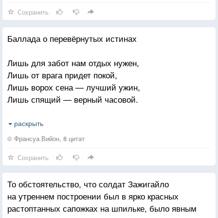
Сохранить
Средь суеты, в плену успеха, вдруг,
Тебя безжалостно за горло схватит
Баллада о перевёрнутых истинах
Холодный, неподвластный нам испуг:
Жил на бегу, за призраком в погоне,
Лишь для забот нам отдых нужен,
Лишь от врага придет покой,
В сетях забот и неотложных дел
Лишь ворох сена — лучший ужин,
А может главное — и проворонил
Лишь спящий — верный часовой.
А может главное — и проглядел
Цените жизнь, и каждое мгновенье
К добру приводит лишь измена,
раскрыть
Лишь трус — заведомый смельчак,
Палитрой красок засверкает серый мир
© Франсуа Вийон, 8 цитат
Всего незыблемее пена,
Не нужно масок, горьких заблуждений
Сохранить
И лишь влюбленный — не дурак.
Не нужно бесконечных жалоб, что нет сил.
Постой! Остановись! Хоть на секунду,
То обстоятельство, что солдат Зажигайло
Лишь призрак — смысл существования,
на утреннем построении был в ярко красных
А всех почтеннее бандит,
Куда спешишь, чего опять забыл?
растоптанных сапожках на шпильке, было явным
Смех вызывает лишь страданья,
Остановись, взгляни на это небо,