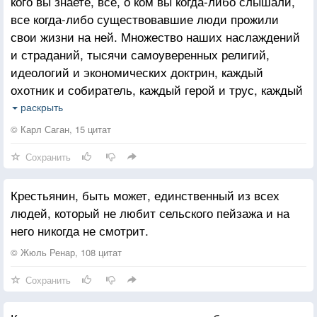
кого вы знаете, все, о ком вы когда-либо слышали,
убедить, что керосиновая лампа на самом деле
все когда-либо существовавшие люди прожили
является Солнцем.
свои жизни на ней. Множество наших наслаждений
и страданий, тысячи самоуверенных религий,
идеологий и экономических доктрин, каждый
охотник и собиратель, каждый герой и трус, каждый
созидатель и разрушитель цивилизаций, каждый
раскрыть
король и крестьянин, каждая влюблённая пара,
© Карл Саган, 15 цитат
каждая мать и каждый отец, каждый способный
Сохранить
ребёнок, изобретатель и путешественник, каждый
преподаватель этики, каждый лживый политик,
Крестьянин, быть может, единственный из всех
каждая «суперзвезда», каждый «величайший
людей, который не любит сельского пейзажа и на
лидер», каждый святой и грешник в истории нашего
него никогда не смотрит.
вида жили здесь — на соринке, подвешенной
в солнечном луче.
© Жюль Ренар, 108 цитат
Сохранить