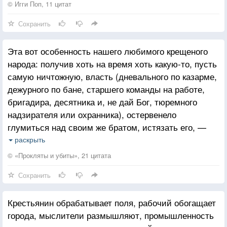
охотившихся на кроликов в поместье лорда,
...И на „шпильки„ её хипповые.
© Игги Поп, 11 цитат
отправляли в Австралию.
Сохранить
Эта вот особенность нашего любимого крещеного
народа: получив хоть на время хоть какую-то, пусть
самую ничтожную, власть (дневального по казарме,
дежурного по бане, старшего команды на работе,
бригадира, десятника и, не дай Бог, тюремного
надзирателя или охранника), остервенело
глумиться над своим же братом, истязать его, —
достигшая широкого размаха во время
раскрыть
коллективизации, переселения и преследования
© «Прокляты и убиты», 21 цитата
крестьян, обретала все большую силу, набирала
Сохранить
все большую практику, и ой каким потоком она еще
разольется по стране, и ой что она с русским
Крестьянин обрабатывает поля, рабочий обогащает
народом сделает, как исказит его нрав, остервенит
города, мыслители размышляют, промышленность
его, прославленного за добродушие характера.