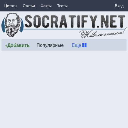
Цитаты
Статьи
Факты
Тесты
Вход
+Добавить
Популярные
Еще