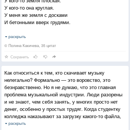
У кого-то земля плоская.
У кого-то она круглая.
У меня же земля с досками
И бетонными вверх грудями.
Да, девица совсем странная,
раскрыть
С первобытным своим норовом.
© Полина Какичева, 35 цитат
Для крестьян, говорят, желанная,
Сохранить
А для нас со своим городом?
Как относиться к тем, кто скачивает музыку
Где-то там по лесам хаживал,
нелегально? Формально — это воровство, это
По степям золотым езживал.
безнравственно. Но я не думаю, что это главная
Из-под пятки земли глядывал,
проблема музыкальной индустрии. Люди разорены
Из-под мышки земли нюхивал.
и не знают, чем себя занять, у многих просто нет
денег, особенно у простых трудяг. Когда студентку
А пришёл и смотрю дурнем я
колледжа наказывают за загрузку какого-то файла,
На „корсет” и „чулки” новые...
это очень похоже на то, как 200 лет назад крестьян,
-„Здравствуй, детка, любовь моя!”-
раскрыть