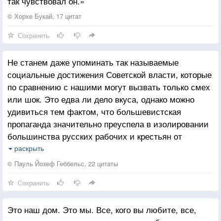
так чувствовал он.»
© Хорхе Букай, 17 цитат
Сохранить
Не станем даже упоминать так называемые
социальные достижения Советской власти, которые
по сравнению с нашими могут вызвать только смех
или шок. Это едва ли дело вкуса, однако можно
удивиться тем фактом, что большевистская
пропаганда значительно преуспела в изолировании
большинства русских рабочих и крестьян от
внешнего мира, глупо и методично убеждая их, что
раскрыть
они живут в раю земном. Независимое суждение
© Пауль Йозеф Геббельс, 22 цитаты
требует возможности сравнения. Для них это было
Сохранить
исключено. Рабочие и крестьяне Советского Союза
подобны человеку, заточённому на четверть века
Это наш дом. Это мы. Все, кого вы любите, все,
в тёмное подземелье, которого не стоит труда