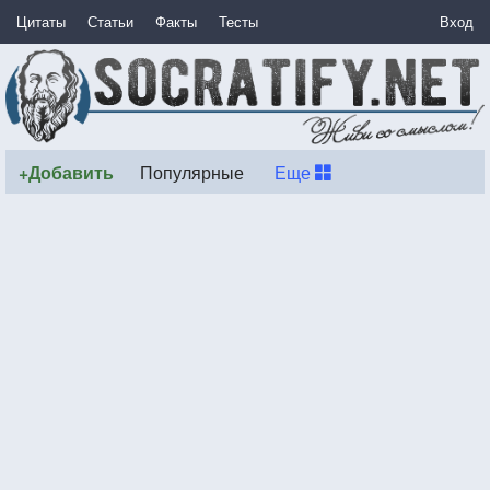
Цитаты
Статьи
Факты
Тесты
Вход
+Добавить
Популярные
Еще