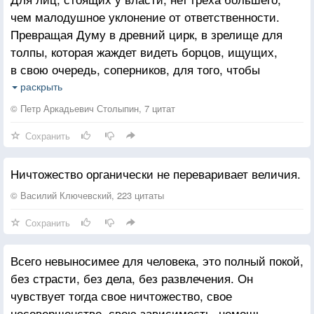
чем малодушное уклонение от ответственности.
Превращая Думу в древний цирк, в зрелище для
толпы, которая жаждет видеть борцов, ищущих,
в свою очередь, соперников, для того, чтобы
доказать их ничтожество и бессилие — я думаю,
раскрыть
что я совершил бы ошибку.
© Петр Аркадьевич Столыпин, 7 цитат
В политике нет мести, но есть последствия.
Сохранить
Правительство должно избегать лишних слов,
но есть слова, выражающие чувства, от которых
Ничтожество органически не переваривает величия.
в течение столетий усиленно бились сердца
русских людей. Эти чувства, эти слова должны
© Василий Ключевский, 223 цитаты
быть запечатлены в мыслях и отражаться в делах
Сохранить
правителей. Слова эти: неуклонная приверженность
к русским историческим началам в противовес
Всего невыносимее для человека, это полный покой,
беспочвенному социализму. Это желание, это
без страсти, без дела, без развлечения. Он
страстное желание обновить, просветить
чувствует тогда свое ничтожество, свое
и возвеличить родину, в противность тем людям,
несовершенство, свою зависимость, немощь,