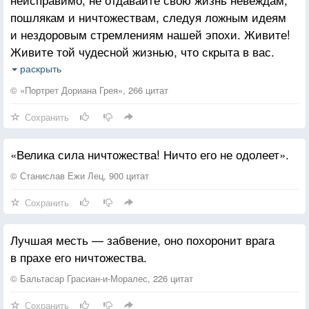
пошлякам и ничтожествам, следуя ложным идеям
и нездоровым стремлениям нашей эпохи. Живите!
Живите той чудесной жизнью, что скрыта в вас.
Ничего не упускайте, вечно ищите все новых
раскрыть
ощущений! Ничего не бойтесь!
© «Портрет Дориана Грея», 266 цитат
Сохранить
«Велика сила ничтожества! Ничто его не одолеет».
© Станислав Ежи Лец, 900 цитат
Сохранить
Лучшая месть — забвение, оно похоронит врага
в прахе его ничтожества.
© Бальтасар Грасиан-и-Моралес, 226 цитат
Сохранить