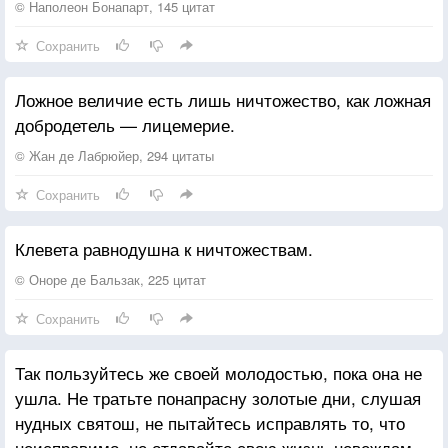
Да, сейчас иначе, но верь: мы сбудемся,
© Наполеон Бонапарт, 145 цитат
Если уж менять, так всю жизнь по-новому.
Сохранить
То, что самое важное, не забудется,
Гениальные мысли всегда бредовые.
Ложное величие есть лишь ничтожество, как ложная
добродетель — лицемерие.
Кто ненужных вычеркнул, те свободные,
Нужно отпускать, с кем вы слишком разные.
© Жан де Лабрюйер, 294 цитаты
Ведь, если настроение не новогоднее,
Сохранить
Значит точно не с теми празднуешь.
Клевета равнодушна к ничтожествам.
© Оноре де Бальзак, 225 цитат
Сохранить
Так пользуйтесь же своей молодостью, пока она не
ушла. Не тратьте понапрасну золотые дни, слушая
нудных святош, не пытайтесь исправлять то, что
неисправимо, не отдавайте свою жизнь невеждам,