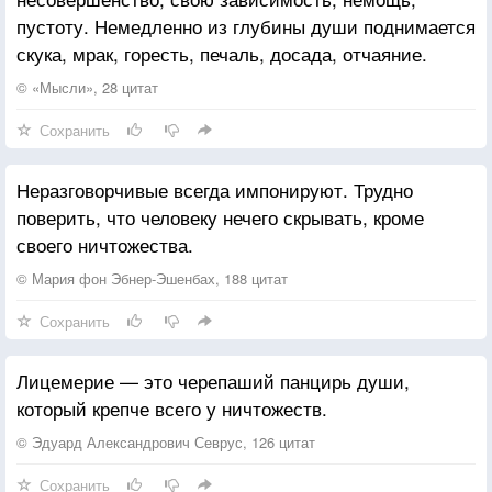
которые хотят её распада.
пустоту. Немедленно из глубины души поднимается
скука, мрак, горесть, печаль, досада, отчаяние.
© «Мысли», 28 цитат
Сохранить
Неразговорчивые всегда импонируют. Трудно
поверить, что человеку нечего скрывать, кроме
своего ничтожества.
© Мария фон Эбнер-Эшенбах, 188 цитат
Сохранить
Лицемерие — это черепаший панцирь души,
который крепче всего у ничтожеств.
© Эдуард Александрович Севрус, 126 цитат
Сохранить