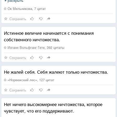
А если уж плакать, так выть по-волчьи,
раскрыть
Чтоб тоскливым эхом на полрайона.
© Ок Мельникова, 7 цитат
Сохранить
Любимые песни — все хриплым голосом,
Все стихи любимые — неизвестные.
Истинное величие начинается с понимания
Все наглые люди всегда ничтожества,
собственного ничтожества.
А все близкие люди всегда не местные.
© Иоганн Вольфганг Гете, 392 цитаты
Все важные встречи всегда случайные.
Сохранить
Самые верные подданные — предатели,
Цирковые клоуны — все печальные,
Не жалей себя. Себя жалеют только ничтожества.
А упрямые скептики — все мечтатели.
© «Норвежский лес», 127 цитат
Если дом уютный — не замок точно,
Сохранить
А квартирка старенькая в Одессе.
Если с кем связаться — навеки, прочно.
Нет ничего высокомернее ничтожества, которое
Пусть сейчас не так всё, но ты надейся.
чувствует, что его поддерживают.