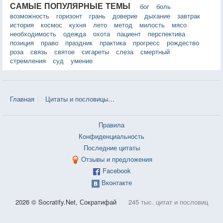
САМЫЕ ПОПУЛЯРНЫЕ ТЕМЫ
бог
боль
возможность
горизонт
грань
доверие
дыхание
завтрак
история
космос
кухня
лето
метод
милость
мясо
необходимость
одежда
охота
пациент
перспектива
позиция
право
праздник
практика
прогресс
рождество
роза
связь
святое
сигареты
слеза
смертный
стремления
суд
умение
Главная
Цитаты и пословицы
Цитаты в теме «Ничтожество» — 1
Правила
Конфиденциальность
Последние цитаты
Отзывы и предложения
Facebook
Вконтакте
2026 © Socratify.Net, Сократифай
245 тыс. цитат и пословиц