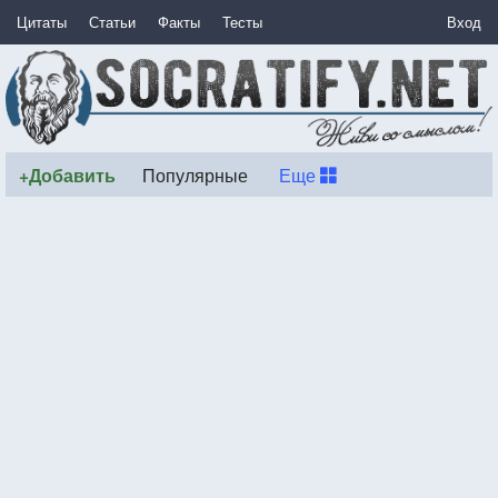
Цитаты
Статьи
Факты
Тесты
Вход
+Добавить
Популярные
Еще