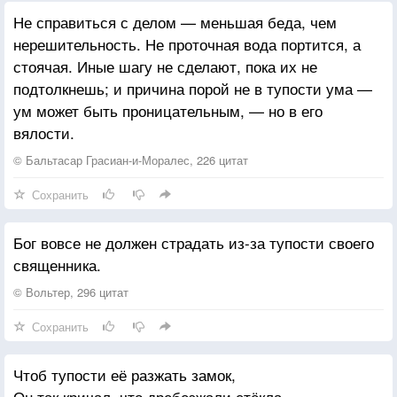
Незыблемый гранит.
Не справиться с делом — меньшая беда, чем
Спокойствие неправды
нерешительность. Не проточная вода портится, а
И правды динамит.
стоячая. Иные шагу не сделают, пока их не
подтолкнешь; и причина порой не в тупости ума —
Меняются иконы,
ум может быть проницательным, — но в его
И четких формул нет.
вялости.
И временны законы
Для звезд и для планет.
© Бальтасар Грасиан-и-Моралес, 226 цитат
Сохранить
И тянутся мгновенья,
Сжимаются века.
Бог вовсе не должен страдать из-за тупости своего
Что стоят откровения
священника.
Седого старика?
© Вольтер, 296 цитат
Во всем неравномерность,
Сохранить
Повторов страшных круг.
О, наша непомерность!
Чтоб тупости её разжать замок,
Ты нам и враг и друг.
Он так кричал, что дребезжали стёкла