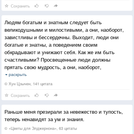
Сохранить
Людям богатым и знатным следует быть
великодушными и милостивыми, а они, наоборот,
завистливы и бессердечны. Выходит, люди они
богатые и знатны, а поведением своим
обкрадывают и унижают себя. Как же им быть
счастливыми? Просвещенные люди должны
прятать свою мудрость, а они, наоборот,
выставляют ее напоказ всему свету. Выходит, люди
раскрыть
они просвещенные, а страдают скудоумием
© Хун Цзычен, 141 цитата
и тупостью. Как же им не остаться в дураках?
Сохранить
Раньше меня презирали за невежество и тупость,
теперь ненавидят за ум и знания.
© «Цветы для Элджернона», 63 цитаты