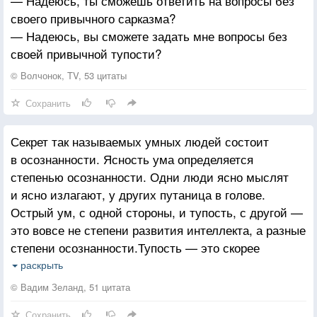
— Надеюсь, ты сможешь ответить на вопросы без
своего привычного сарказма?
— Надеюсь, вы сможете задать мне вопросы без
своей привычной тупости?
© Волчонок, TV, 53 цитаты
Сохранить
Секрет так называемых умных людей состоит
в осознанности. Ясность ума определяется
степенью осознанности. Одни люди ясно мыслят
и ясно излагают, у других путаница в голове.
Острый ум, с одной стороны, и тупость, с другой —
это вовсе не степени развития интеллекта, а разные
степени осознанности.Тупость — это скорее
психологическая защита от нежеланной
раскрыть
информации: «Ничего я не хочу знать, отстаньте
© Вадим Зеланд, 51 цитата
вы от меня!».Острый ум — это, наоборот,
Сохранить