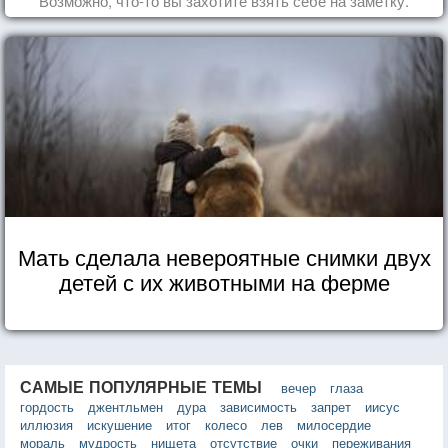
Возможно, что-то вы захотите взять себе на заметку.
Мать сделала невероятные снимки двух
детей с их животными на ферме
САМЫЕ ПОПУЛЯРНЫЕ ТЕМЫ
вечер
глаза
гордость
джентльмен
дура
зависимость
запрет
иисус
иллюзия
искушение
итог
колесо
лев
милосердие
мораль
мудрость
нищета
отсутствие
очки
переживания