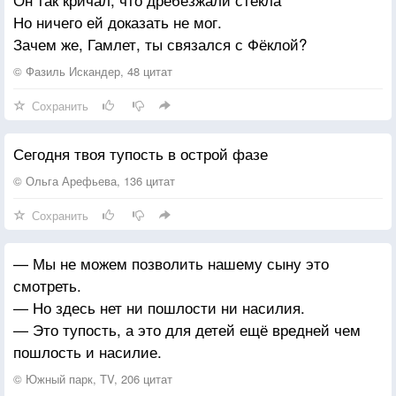
Но ничего ей доказать не мог.
То, что сегодня вечность, —
Зачем же, Гамлет, ты связался с Фёклой?
Минуты все сомнут.
О, жизни быстротечность!
© Фазиль Искандер, 48 цитат
О, медленность минут!
Сохранить
Сегодня твоя тупость в острой фазе
© Ольга Арефьева, 136 цитат
Сохранить
— Мы не можем позволить нашему сыну это
смотреть.
— Но здесь нет ни пошлости ни насилия.
— Это тупость, а это для детей ещё вредней чем
пошлость и насилие.
© Южный парк, TV, 206 цитат