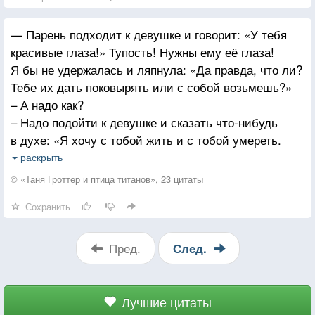
— Парень подходит к девушке и говорит: «У тебя
красивые глаза!» Тупость! Нужны ему её глаза!
Я бы не удержалась и ляпнула: «Да правда, что ли?
Тебе их дать поковырять или с собой возьмешь?»
– А надо как?
– Надо подойти к девушке и сказать что‑нибудь
в духе: «Я хочу с тобой жить и с тобой умереть.
И чтобы ты родила мне десять детей». А если
раскрыть
и умирать не готов, и дети не нужны, зачем тогда
© «Таня Гроттер и птица титанов», 23 цитаты
глазки пальчиками ковырять? Не вижу логики!
Сохранить
Пред.
След.
Лучшие цитаты