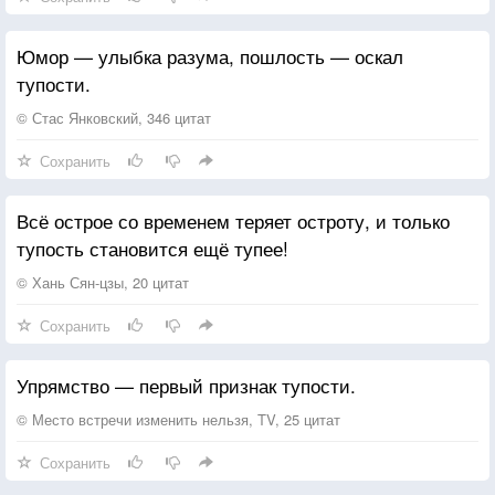
открытость, любознательность, желание получать
и обрабатывать информацию: «Хочу всё
Юмор — улыбка разума, пошлость — оскал
знать!».Страх и ярость — это крайние проявления
тупости.
неосознанности.
© Стас Янковский, 346 цитат
Сохранить
Всё острое со временем теряет остроту, и только
тупость становится ещё тупее!
© Хань Сян-цзы, 20 цитат
Сохранить
Упрямство — первый признак тупости.
© Место встречи изменить нельзя, TV, 25 цитат
Сохранить