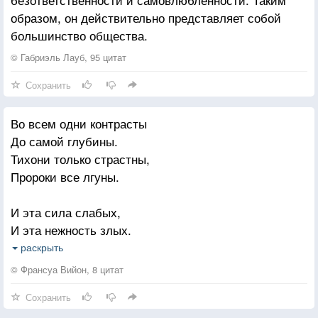
образом, он действительно представляет собой
большинство общества.
© Габриэль Лауб, 95 цитат
Сохранить
Во всем одни контрасты
До самой глубины.
Тихони только страстны,
Пророки все лгуны.
И эта сила слабых,
И эта нежность злых.
И недоступность славы —
раскрыть
Спасенье для иных.
© Франсуа Вийон, 8 цитат
Сохранить
И тупости парадной