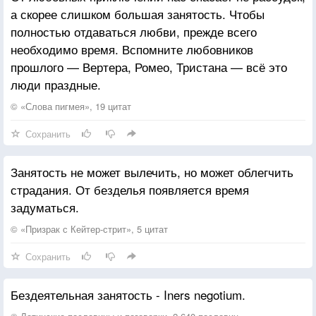
а скорее слишком большая занятость. Чтобы
Молю, к тебе взывая, о прощении...
полностью отдаваться любви, прежде всего
необходимо время. Вспомните любовников
Прости за то, что редко навещала-
прошлого — Вертера, Ромео, Тристана — всё это
Со временем приходит озарение...
люди праздные.
За шанс побыть с тобой ещё мгновенье,
Сейчас, возможно, всё бы променяла!
© «Слова пигмея», 19 цитат
Сохранить
За голос в трубке, что не забываю,
Моей седой, приветливой старушки:
Занятость не может вылечить, но может облегчить
"Пеку твои любимые ватрушки!
страдания. От безделья появляется время
Заедешь, доча?...Радость то какая!"
задуматься.
И вот теперь шепчу: "Ответь...ну, где ты?!"
© «Призрак с Кейтер-стрит», 5 цитат
И всё хочу понять, стирая слёзы,
Сохранить
Что происходит?- В зимние морозы
Фиалка распустилась пышным цветом.
Бездеятельная занятость - Iners negotium.