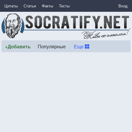
Цитаты
Статьи
Факты
Тесты
Вход
+Добавить
Популярные
Еще