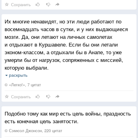
Сохранить
(даже если это та самая, ужасная, по его мнению,
книга Вишневского), сидя возле ванны, в которой
Их многие ненавидят, но эти люди работают по
плещется она. Такие простые, обычные вещи
восемнадцать часов в сутки, и у них выдающиеся
мозги. Да, они летают на личных самолетах
и отдыхают в Куршавеле. Если бы они летали
эконом-классом, а отдыхали бы в Анапе, то уже
умерли бы от нагрузок, сопряженных с миссией,
которую выбрали.
Их предприятия несут в регионы занятость, на них
раскрыть
работают сотни тысяч людей, которые
© «Легко!», 7 цитат
и составляют какой-никакой чахлый средний класс,
Сохранить
их выбирают в партнеры иностранцы, и благодаря
этому Россия хоть во что-то интегрируется.
Подобно тому как мир есть цель войны, праздность
Они не ангелы, беспощадны в конкуренции,
есть конечная цель занятости.
злоупотребляют лоббированием, заносят
в правительство, а что, где-то в мире по-иному?
© Сэмюэл Джонсон, 220 цитат
При их богатстве, они уже давно могли каждый