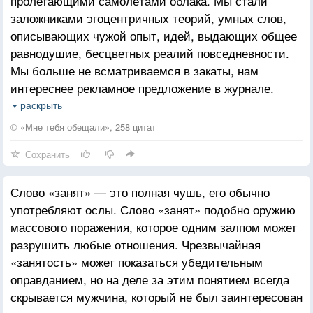
пролетающими самолётами облака. Мы стали
заложниками эгоцентричных теорий, умных слов,
описывающих чужой опыт, идей, выдающих общее
равнодушие, бесцветных реалий повседневности.
Мы больше не всматриваемся в закаты, нам
интереснее рекламное предложение в журнале.
Надо бы чаще заглядывать в себя. Для этого не
раскрыть
нужно денег или особых условий. Всё очень просто.
© «Мне тебя обещали», 258 цитат
Остановиться и аккуратно заглянуть внутрь, где
Сохранить
тихое сердце уже отчаялось нас звать Но нам
проще оправдывать своё неумение жить
Слово «занят» — это полная чушь, его обычно
занятостью.
употребляют ослы. Слово «занят» подобно оружию
массового поражения, которое одним залпом может
разрушить любые отношения. Чрезвычайная
«занятость» может показаться убедительным
оправданием, но на деле за этим понятием всегда
скрывается мужчина, который не был заинтересован