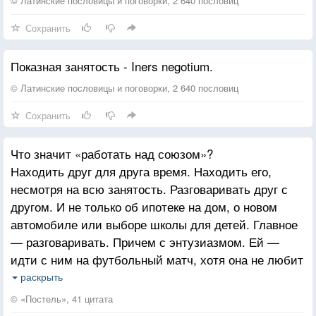
© Латинские пословицы и поговорки, 2 640 пословиц
Сохранить
Показная занятость - Iners negotium.
© Латинские пословицы и поговорки, 2 640 пословиц
Сохранить
Что значит «работать над союзом»?
Находить друг для друга время. Находить его,
несмотря на всю занятость. Разговаривать друг с
другом. И не только об ипотеке на дом, о новом
автомобиле или выборе школы для детей. Главное
— разговаривать. Причем с энтузиазмом. Ей —
идти с ним на футбольный матч, хотя она не любит
футбол, и болеть за его команду, даже если она
раскрыть
толком не знает, как она называется. Ему —
© «Постель», 41 цитата
прочитать вслух отрывок из ее любимой книги