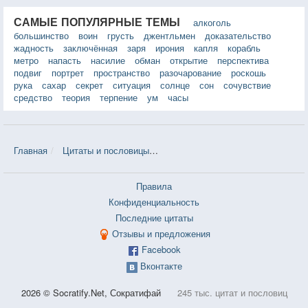
САМЫЕ ПОПУЛЯРНЫЕ ТЕМЫ
алкоголь
большинство
воин
грусть
джентльмен
доказательство
жадность
заключённая
заря
ирония
капля
корабль
метро
напасть
насилие
обман
открытие
перспектива
подвиг
портрет
пространство
разочарование
роскошь
рука
сахар
секрет
ситуация
солнце
сон
сочувствие
средство
теория
терпение
ум
часы
Главная
Цитаты и пословицы
Цитаты в теме «Занятость» — 11 
Правила
Конфиденциальность
Последние цитаты
Отзывы и предложения
Facebook
Вконтакте
2026 © Socratify.Net, Сократифай
245 тыс. цитат и пословиц