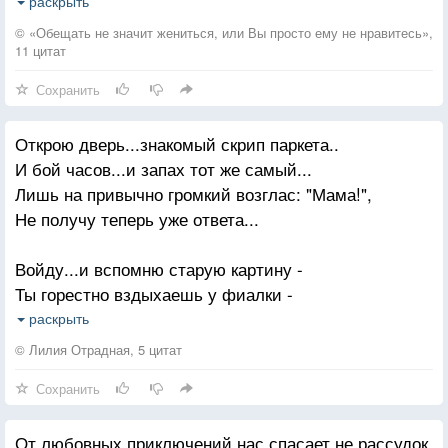
в том, чтобы вам позвонить. Помните: у мужчин
раскрыть
всегда найдётся время, чтобы добиться того, чего
© «Обещать не значит жениться, или Вы просто ему не нравитесь»,
они хотят.
11 цитат
Сохранить
Открою дверь...знакомый скрип паркета..
И бой часов...и запах тот же самый...
Лишь на привычно громкий возглас: "Мама!",
Не получу теперь уже ответа...
Войду...и вспомню старую картину -
Ты горестно вздыхаешь у фиалки -
"Совсем завяла...погибает...жалко...
раскрыть
Ведь ты же доктор, подбери вакцину..."
© Лилия Отрадная, 5 цитат
Сохранить
Не придавая этому значения,
Как и другим твоим переживаниям,
От любовных приключений нас спасает не рассудок,
На занятость ссылавшись в оправдание,