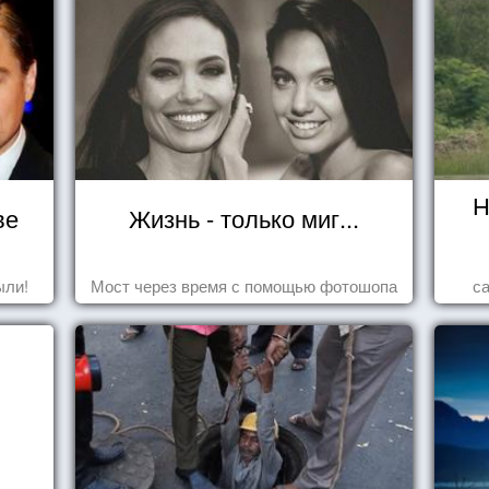
Н
ве
Жизнь - только миг...
ыли!
Мост через время с помощью фотошопа
с