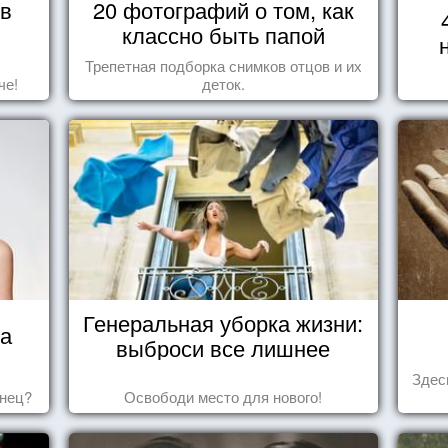
 в
20 фотографий о том, как
классно быть папой
Трепетная подборка снимков отцов и их
че!
деток.
Генеральная уборка жизни:
ца
выброси все лишнее
Здес
знец?
Освободи место для нового!