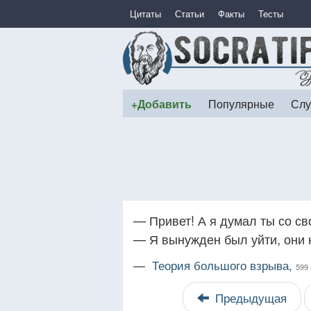
Цитаты
Статьи
Факты
Тесты
+Добавить
Популярные
Слу
— Привет! А я думал ты со с
— Я вынужден был уйти, они 
—
Теория большого взрыва,
599 
Предыдущая