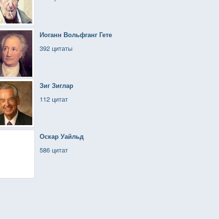
Иоганн Вольфганг Гете
392 цитаты
Зиг Зиглар
112 цитат
Оскар Уайльд
586 цитат