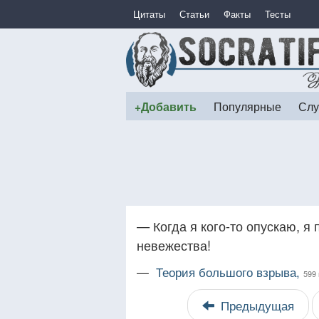
Цитаты
Статьи
Факты
Тесты
+Добавить
Популярные
Слу
— Когда я кого-то опускаю, я
невежества!
—
Теория большого взрыва,
599 
Предыдущая