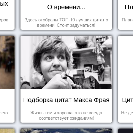
тых
О времени...
Пл
иров
Здесь отобраны ТОП-10 лучших цитат о
План
времени! Стоит задуматься!
Подборка цитат Макса Фрая
Цит
сего
Жизнь тем и хороша, что не всегда
Не де
соответствует ожиданиям!