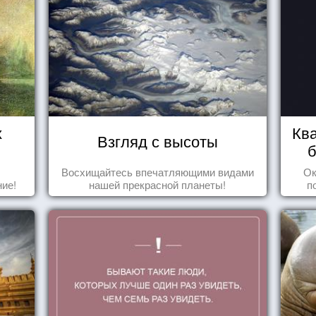
х
Ква
Взгляд с высоты
б
Восхищайтесь впечатляющими видами
Ок
ие!
нашей прекрасной планеты!
п