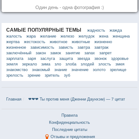
Один день - одна фотография :)
САМЫЕ ПОПУЛЯРНЫЕ ТЕМЫ
жадность
жажда
жалость
жара
желание
железо
желудок
жена
женщина
жертва
жестокость
животное
животные
жизненно
жизненное
зависимость
зависть
завтра
завтрак
заключённый
закон
замок
занятие
запах
запрет
зарплата
заря
заслуга
защита
звезда
звонок
здоровье
земля
зеркало
зима
зло
злоба
злодей
злость
змея
знакомство
знакомый
знание
значение
золото
зрелище
зрелость
зрение
зритель
зуб
Главная
❤❤❤ Ты против меня (Дженни Даунхэм) — 7 цитат
Правила
Конфиденциальность
Последние цитаты
Отзывы и предложения