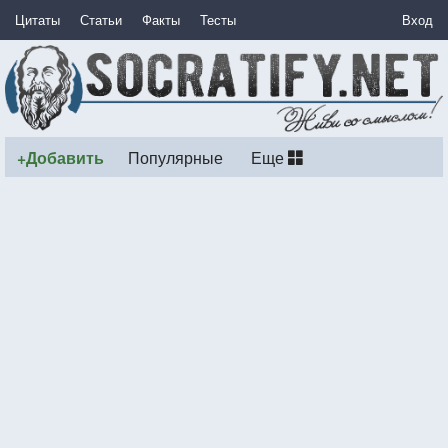
Цитаты
Статьи
Факты
Тесты
Вход
+Добавить
Популярные
Еще