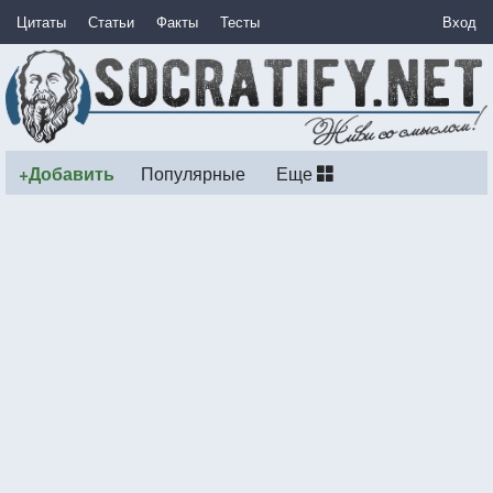
Цитаты
Статьи
Факты
Тесты
Вход
+Добавить
Популярные
Еще