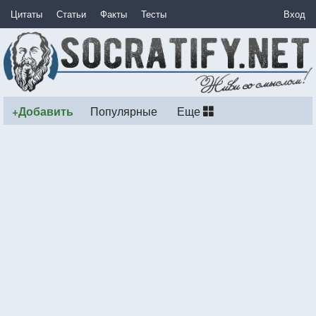
Цитаты
Статьи
Факты
Тесты
Вход
+Добавить
Популярные
Еще